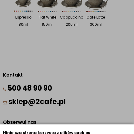
Espresso
Flat White
Cappuccino
Cafe Latte
80ml
150ml
200ml
300ml
Kontakt
500 48 90 90
sklep@2cafe.pl
Obserwuj nas
Niniejsza strona korzysta z plików cookies