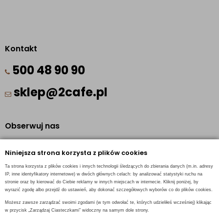
Kontakt
500 48 90 90
sklep@2cafe.pl
Obserwuj nas
Facebook
Niniejsza strona korzysta z plików cookies
Pinterest
Ta strona korzysta z plików cookies i innych technologii śledzących do zbierania danych (m.in. adresy
Instagram
IP, inne identyfikatory internetowe) w dwóch głównych celach: by analizować statystyki ruchu na
stronie oraz by kierować do Ciebie reklamy w innych miejscach w internecie. Kliknij poniżej, by
wyrazić zgodę albo przejdź do ustawień, aby dokonać szczegółowych wyborów co do plików cookies.
Możesz zawsze zarządzać swoimi zgodami (w tym odwołać te, których udzieliłeś wcześniej) klikając
w przycisk „Zarządzaj Ciasteczkami” widoczny na samym dole strony.