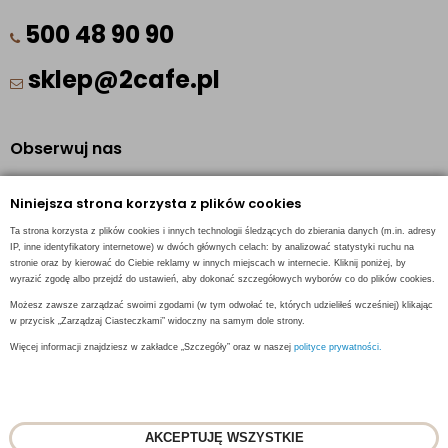
500 48 90 90
sklep@2cafe.pl
Obserwuj nas
Facebook
Niniejsza strona korzysta z plików cookies
Pinterest
Ta strona korzysta z plików cookies i innych technologii śledzących do zbierania danych (m.in. adresy
Instagram
IP, inne identyfikatory internetowe) w dwóch głównych celach: by analizować statystyki ruchu na
stronie oraz by kierować do Ciebie reklamy w innych miejscach w internecie. Kliknij poniżej, by
wyrazić zgodę albo przejdź do ustawień, aby dokonać szczegółowych wyborów co do plików cookies.
Możesz zawsze zarządzać swoimi zgodami (w tym odwołać te, których udzieliłeś wcześniej) klikając
w przycisk „Zarządzaj Ciasteczkami” widoczny na samym dole strony.
INFORMACJE KONTAKTOWE
Więcej informacji znajdziesz w zakładce „Szczegóły” oraz w naszej
polityce prywatności.
AKCEPTUJĘ WSZYSTKIE