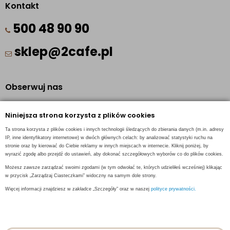
Kontakt
500 48 90 90
sklep@2cafe.pl
Obserwuj nas
Facebook
Niniejsza strona korzysta z plików cookies
Pinterest
Ta strona korzysta z plików cookies i innych technologii śledzących do zbierania danych (m.in. adresy
Instagram
IP, inne identyfikatory internetowe) w dwóch głównych celach: by analizować statystyki ruchu na
stronie oraz by kierować do Ciebie reklamy w innych miejscach w internecie. Kliknij poniżej, by
wyrazić zgodę albo przejdź do ustawień, aby dokonać szczegółowych wyborów co do plików cookies.
Możesz zawsze zarządzać swoimi zgodami (w tym odwołać te, których udzieliłeś wcześniej) klikając
w przycisk „Zarządzaj Ciasteczkami” widoczny na samym dole strony.
INFORMACJE KONTAKTOWE
Więcej informacji znajdziesz w zakładce „Szczegóły” oraz w naszej
polityce prywatności.