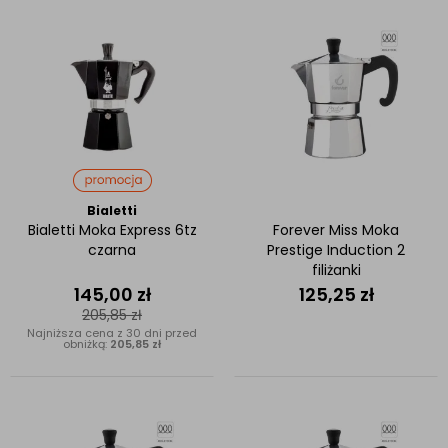
Bialetti
Bialetti Moka Express 6tz
Forever Miss Moka
czarna
Prestige Induction 2
filiżanki
145,00
zł
125,25
zł
205,85
zł
Najniższa cena z 30 dni przed
obniżką:
205,85 zł