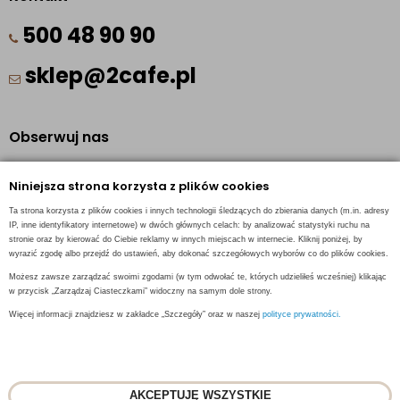
500 48 90 90
sklep@2cafe.pl
Obserwuj nas
Facebook
Niniejsza strona korzysta z plików cookies
Pinterest
Ta strona korzysta z plików cookies i innych technologii śledzących do zbierania danych (m.in. adresy
Instagram
IP, inne identyfikatory internetowe) w dwóch głównych celach: by analizować statystyki ruchu na
stronie oraz by kierować do Ciebie reklamy w innych miejscach w internecie. Kliknij poniżej, by
wyrazić zgodę albo przejdź do ustawień, aby dokonać szczegółowych wyborów co do plików cookies.
Możesz zawsze zarządzać swoimi zgodami (w tym odwołać te, których udzieliłeś wcześniej) klikając
w przycisk „Zarządzaj Ciasteczkami” widoczny na samym dole strony.
INFORMACJE KONTAKTOWE
Więcej informacji znajdziesz w zakładce „Szczegóły” oraz w naszej
polityce prywatności.
AKCEPTUJĘ WSZYSTKIE