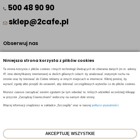
500 48 90 90
sklep@2cafe.pl
Obserwuj nas
Facebook
Niniejsza strona korzysta z plików cookies
Pinterest
Ta strona korzysta z plików cookies i innych technologii śledzących do zbierania danych (m.in. adresy
Instagram
IP, inne identyfikatory internetowe) w dwóch głównych celach: by analizować statystyki ruchu na
stronie oraz by kierować do Ciebie reklamy w innych miejscach w internecie. Kliknij poniżej, by
wyrazić zgodę albo przejdź do ustawień, aby dokonać szczegółowych wyborów co do plików cookies.
Możesz zawsze zarządzać swoimi zgodami (w tym odwołać te, których udzieliłeś wcześniej) klikając
w przycisk „Zarządzaj Ciasteczkami” widoczny na samym dole strony.
INFORMACJE KONTAKTOWE
Więcej informacji znajdziesz w zakładce „Szczegóły” oraz w naszej
polityce prywatności.
AKCEPTUJĘ WSZYSTKIE
© 2018
2CAFE
- Fresh Roasted Coffee