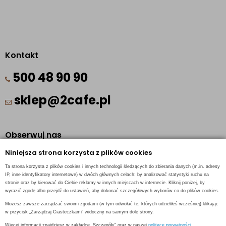
Kontakt
500 48 90 90
sklep@2cafe.pl
Obserwuj nas
Niniejsza strona korzysta z plików cookies
Facebook
Ta strona korzysta z plików cookies i innych technologii śledzących do zbierania danych (m.in. adresy
Pinterest
IP, inne identyfikatory internetowe) w dwóch głównych celach: by analizować statystyki ruchu na
stronie oraz by kierować do Ciebie reklamy w innych miejscach w internecie. Kliknij poniżej, by
Instagram
wyrazić zgodę albo przejdź do ustawień, aby dokonać szczegółowych wyborów co do plików cookies.
Możesz zawsze zarządzać swoimi zgodami (w tym odwołać te, których udzieliłeś wcześniej) klikając
w przycisk „Zarządzaj Ciasteczkami” widoczny na samym dole strony.
Więcej informacji znajdziesz w zakładce „Szczegóły” oraz w naszej
polityce prywatności.