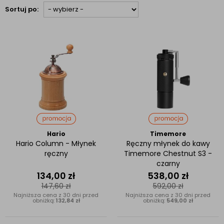
Sortuj po:
Hario
Timemore
Hario Column - Młynek
Ręczny młynek do kawy
ręczny
Timemore Chestnut S3 -
czarny
134,00
zł
538,00
zł
147,60
zł
592,00
zł
Najniższa cena z 30 dni przed
Najniższa cena z 30 dni przed
obniżką:
132,84 zł
obniżką:
549,00 zł