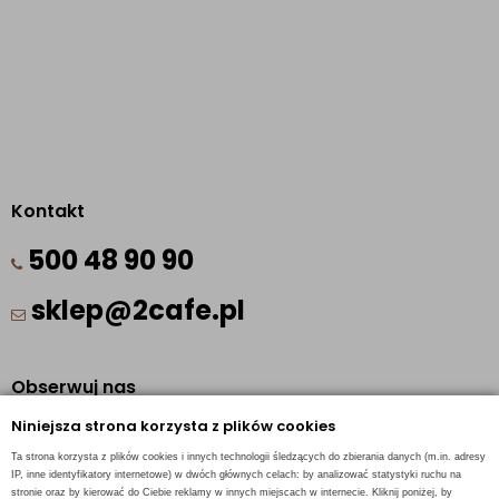
Kontakt
500 48 90 90
sklep@2cafe.pl
Obserwuj nas
Niniejsza strona korzysta z plików cookies
Facebook
Ta strona korzysta z plików cookies i innych technologii śledzących do zbierania danych (m.in. adresy
Pinterest
IP, inne identyfikatory internetowe) w dwóch głównych celach: by analizować statystyki ruchu na
stronie oraz by kierować do Ciebie reklamy w innych miejscach w internecie. Kliknij poniżej, by