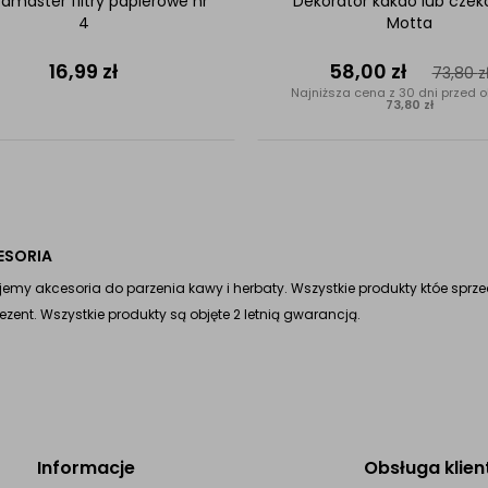
master filtry papierowe nr
Dekorator kakao lub czek
4
Motta
16,99
zł
58,00
zł
73,80
z
Najniższa cena z 30 dni przed o
73,80 zł
ESORIA
jemy akcesoria do parzenia kawy i herbaty. Wszystkie produkty któe sprz
ezent. Wszystkie produkty są objęte 2 letnią gwarancją.
Informacje
Obsługa klien