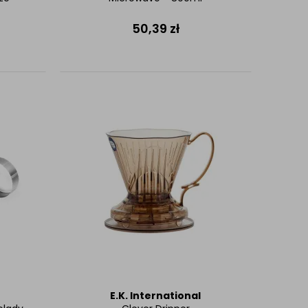
50,39
zł
E.K. International