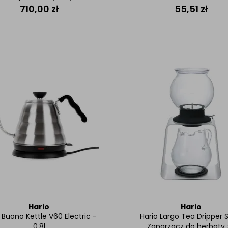
710,00
zł
55,51
zł
Hario
Hario
 Buono Kettle V60 Electric -
Hario Largo Tea Dripper 
0,8l
Zaparzacz do herbaty 