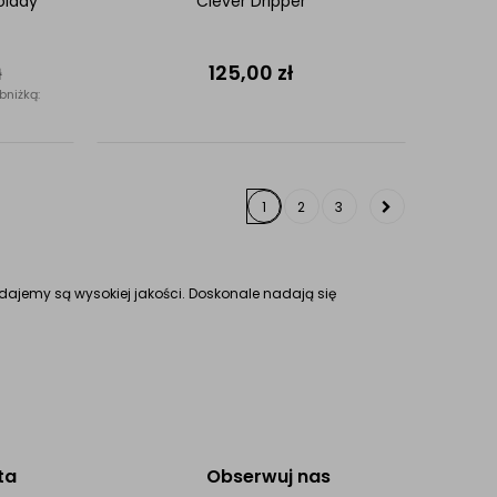
olady
Clever Dripper
125,00
zł
ł
bniżką:
1
2
3
edajemy są wysokiej jakości. Doskonale nadają się
ta
Obserwuj nas