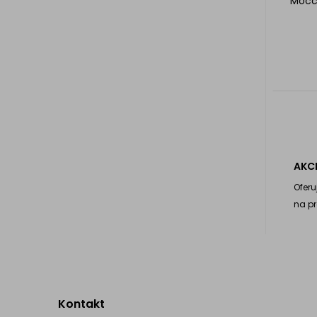
Mocca
AKC
Oferu
na pr
Kontakt