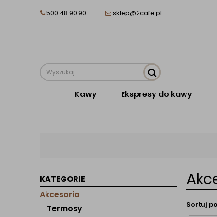
500 48 90 90
sklep@2cafe.pl
Kawy
Ekspresy do kawy
Akc
KATEGORIE
Akcesoria
Sortuj po
Termosy