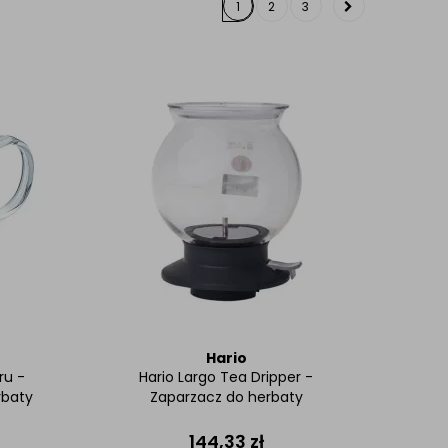
1
2
3
Hario
ru -
Hario Largo Tea Dripper -
rbaty
Zaparzacz do herbaty
144,33
zł