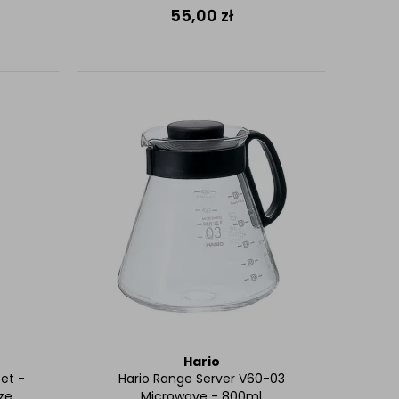
55,00
zł
Hario
Set -
Hario Range Server V60-03
ze
Microwave - 800ml