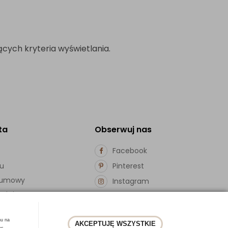
cych kryteria wyświetlania.
ta
Obserwuj nas
Facebook
pu
Pinterest
d umowy
Instagram
ości
hu na
AKCEPTUJĘ WSZYSTKIE