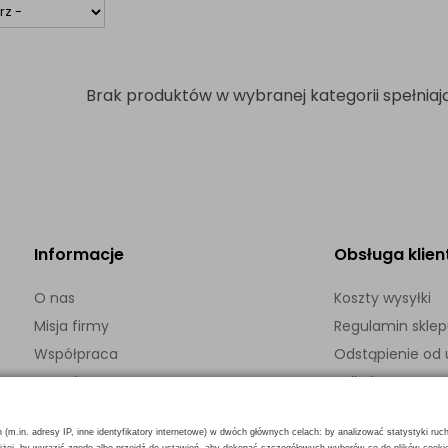
Brak produktów w wybranej kategorii spełniają
Informacje
Obsługa klien
O nas
Koszty wysyłki
Misja firmy
Regulamin skle
Współpraca
Odstąpienie o
Kontakt
Polityka prywatn
h (m.in. adresy IP, inne identyfikatory internetowe) w dwóch głównych celach: by analizować statystyki ruc