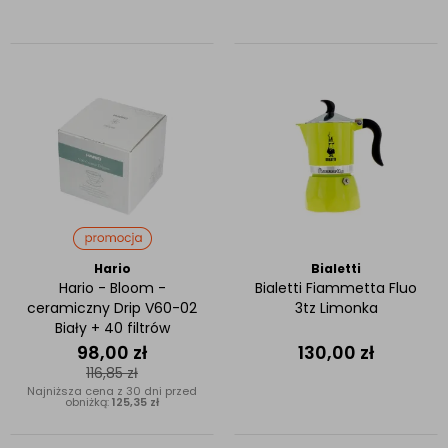
Hario
Bialetti
Hario - Bloom -
Bialetti Fiammetta Fluo
ceramiczny Drip V60-02
3tz Limonka
Biały + 40 filtrów
98,00
zł
130,00
zł
116,85
zł
Najniższa cena z 30 dni przed
obniżką:
125,35 zł