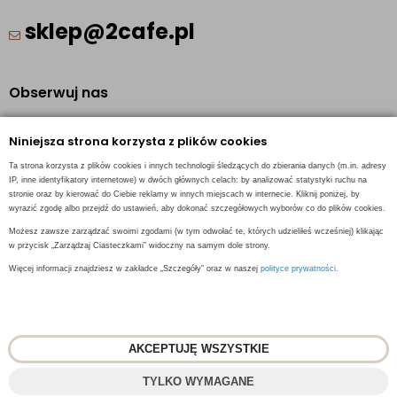
sklep@2cafe.pl
Obserwuj nas
Facebook
Niniejsza strona korzysta z plików cookies
Pinterest
Ta strona korzysta z plików cookies i innych technologii śledzących do zbierania danych (m.in. adresy
Instagram
IP, inne identyfikatory internetowe) w dwóch głównych celach: by analizować statystyki ruchu na
stronie oraz by kierować do Ciebie reklamy w innych miejscach w internecie. Kliknij poniżej, by
wyrazić zgodę albo przejdź do ustawień, aby dokonać szczegółowych wyborów co do plików cookies.
Możesz zawsze zarządzać swoimi zgodami (w tym odwołać te, których udzieliłeś wcześniej) klikając
w przycisk „Zarządzaj Ciasteczkami” widoczny na samym dole strony.
INFORMACJE KONTAKTOWE
Więcej informacji znajdziesz w zakładce „Szczegóły” oraz w naszej
polityce prywatności.
AKCEPTUJĘ WSZYSTKIE
© 2018
2CAFE
- Fresh Roasted Coffee
TYLKO WYMAGANE
Projekt i oprogramowanie sklepu:
ebexo