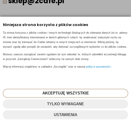
sklep@2cafe.pl
Obserwuj nas
Niniejsza strona korzysta z plików cookies
Facebook
Ta strona korzysta z plików cookies i innych technologii śledzących do zbierania danych (m.in. adresy
IP, inne identyfikatory internetowe) w dwóch głównych celach: by analizować statystyki ruchu na
Pinterest
stronie oraz by kierować do Ciebie reklamy w innych miejscach w internecie. Kliknij poniżej, by
wyrazić zgodę albo przejdź do ustawień, aby dokonać szczegółowych wyborów co do plików cookies.
Instagram
Możesz zawsze zarządzać swoimi zgodami (w tym odwołać te, których udzieliłeś wcześniej) klikając
w przycisk „Zarządzaj Ciasteczkami” widoczny na samym dole strony.
Więcej informacji znajdziesz w zakładce „Szczegóły” oraz w naszej
polityce prywatności.
INFORMACJE KONTAKTOWE
AKCEPTUJĘ WSZYSTKIE
TYLKO WYMAGANE
© 2018
2CAFE
- Fresh Roasted Coffee
USTAWIENIA
Projekt i oprogramowanie sklepu:
ebexo