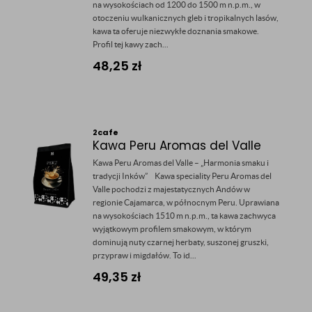
na wysokościach od 1200 do 1500 m n.p.m., w
otoczeniu wulkanicznych gleb i tropikalnych lasów,
kawa ta oferuje niezwykłe doznania smakowe.
Profil tej kawy zach...
48,25
zł
2cafe
Kawa Peru Aromas del Valle
Kawa Peru Aromas del Valle – „Harmonia smaku i
tradycji Inków” Kawa speciality Peru Aromas del
Valle pochodzi z majestatycznych Andów w
regionie Cajamarca, w północnym Peru. Uprawiana
na wysokościach 1510 m n.p.m., ta kawa zachwyca
wyjątkowym profilem smakowym, w którym
dominują nuty czarnej herbaty, suszonej gruszki,
przypraw i migdałów. To id...
49,35
zł