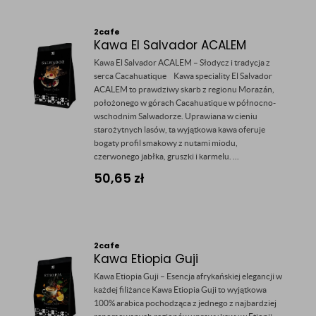
2cafe
Kawa El Salvador ACALEM
Kawa El Salvador ACALEM – Słodycz i tradycja z
serca Cacahuatique Kawa speciality El Salvador
ACALEM to prawdziwy skarb z regionu Morazán,
położonego w górach Cacahuatique w północno-
wschodnim Salwadorze. Uprawiana w cieniu
starożytnych lasów, ta wyjątkowa kawa oferuje
bogaty profil smakowy z nutami miodu,
czerwonego jabłka, gruszki i karmelu. ...
50,65
zł
2cafe
Kawa Etiopia Guji
Kawa Etiopia Guji – Esencja afrykańskiej elegancji w
każdej filiżance Kawa Etiopia Guji to wyjątkowa
100% arabica pochodząca z jednego z najbardziej