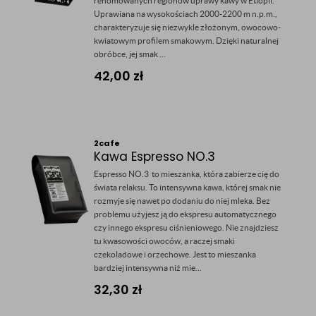
renomowanych regionów uprawy kawy w Etiopii.
Uprawiana na wysokościach 2000-2200 m n.p.m.,
charakteryzuje się niezwykle złożonym, owocowo-
kwiatowym profilem smakowym. Dzięki naturalnej
obróbce, jej smak ...
42,00
zł
2cafe
Kawa Espresso NO.3
Espresso NO.3 to mieszanka, która zabierze cię do
świata relaksu. To intensywna kawa, której smak nie
rozmyje się nawet po dodaniu do niej mleka. Bez
problemu użyjesz ją do ekspresu automatycznego
czy innego ekspresu ciśnieniowego. Nie znajdziesz
tu kwasowości owoców, a raczej smaki
czekoladowe i orzechowe. Jest to mieszanka
bardziej intensywna niż mie...
32,30
zł