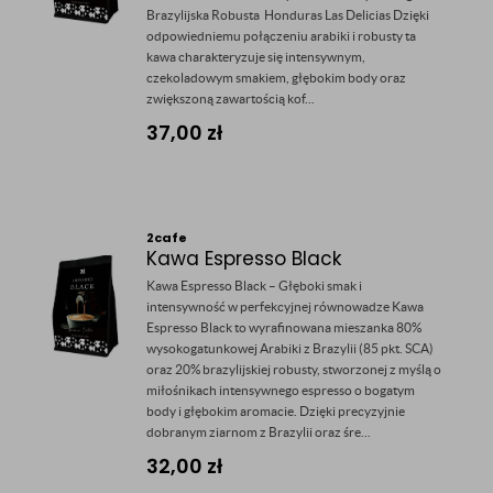
Brazylijska Robusta Honduras Las Delicias Dzięki
odpowiedniemu połączeniu arabiki i robusty ta
kawa charakteryzuje się intensywnym,
czekoladowym smakiem, głębokim body oraz
zwiększoną zawartością kof...
37,00
zł
2cafe
Kawa Espresso Black
Kawa Espresso Black – Głęboki smak i
intensywność w perfekcyjnej równowadze Kawa
Espresso Black to wyrafinowana mieszanka 80%
wysokogatunkowej Arabiki z Brazylii (85 pkt. SCA)
oraz 20% brazylijskiej robusty, stworzonej z myślą o
miłośnikach intensywnego espresso o bogatym
body i głębokim aromacie. Dzięki precyzyjnie
dobranym ziarnom z Brazylii oraz śre...
32,00
zł