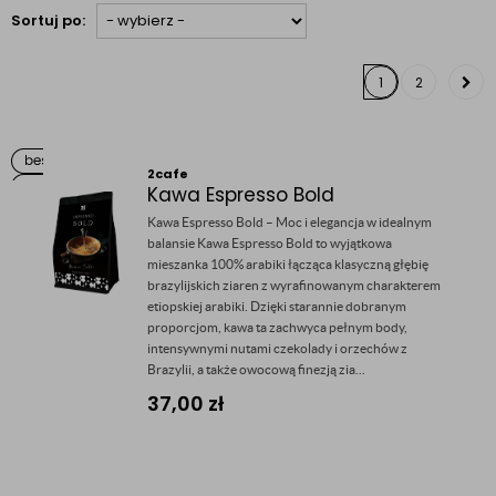
Sortuj po:
1
2
2cafe
Kawa Espresso Bold
Kawa Espresso Bold – Moc i elegancja w idealnym
balansie Kawa Espresso Bold to wyjątkowa
mieszanka 100% arabiki łącząca klasyczną głębię
brazylijskich ziaren z wyrafinowanym charakterem
etiopskiej arabiki. Dzięki starannie dobranym
proporcjom, kawa ta zachwyca pełnym body,
intensywnymi nutami czekolady i orzechów z
Brazylii, a także owocową finezją zia...
37,00
zł