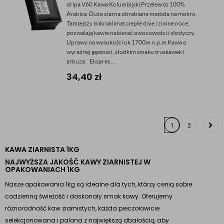
dripa V60 Kawa Kolumbijski Przelew to 100%
Arabica Duże ziarna obrabiane metoda na mokro.
Tamtejszy mikroklimat ciepłe dnie i zimne noce,
pozwalają kawie nabierać owocowości i słodyczy.
Uprawy na wysokości ok 1700m n.p.m Kawa o
wyraźnej gęstości, słodkim smaku truskawek i
arbuza. Ekspres ...
34,40
zł
1
2
KAWA ZIARNISTA 1KG
NAJWYŻSZA JAKOŚĆ KAWY ZIARNISTEJ W
OPAKOWANIACH 1KG
Nasze opakowania 1kg są idealne dla tych, którzy cenią sobie
codzienną świeżość i doskonały smak kawy. Oferujemy
różnorodność kaw ziarnistych, każda pieczołowicie
selekcjonowana i palona z największą dbałością, aby