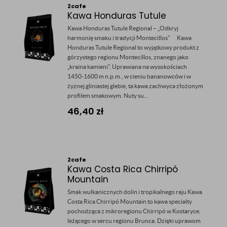
2cafe
Kawa Honduras Tutule
Kawa Honduras Tutule Regional – „Odkryj
harmonię smaku i tradycji Montecillos” Kawa
Honduras Tutule Regional to wyjątkowy produkt z
górzystego regionu Montecillos, znanego jako
„kraina kamieni”. Uprawiana na wysokościach
1450-1600 m n.p.m., w cieniu bananowców i w
żyznej gliniastej glebie, ta kawa zachwyca złożonym
profilem smakowym. Nuty su...
46,40
zł
2cafe
Kawa Costa Rica Chirripó
Mountain
Smak wulkanicznych dolin i tropikalnego raju Kawa
Costa Rica Chirripó Mountain to kawa specialty
pochodząca z mikroregionu Chirripó w Kostaryce,
leżącego w sercu regionu Brunca. Dzięki uprawom