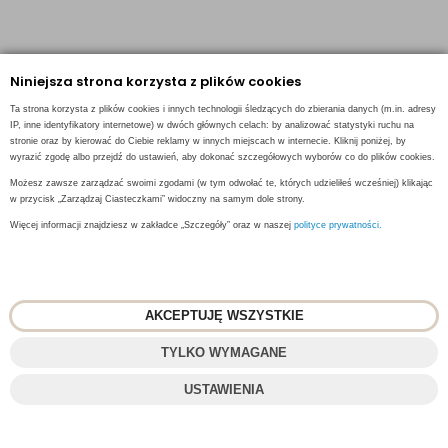
Niniejsza strona korzysta z plików cookies
Kontakt
Ta strona korzysta z plików cookies i innych technologii śledzących do zbierania danych (m.in. adresy
IP, inne identyfikatory internetowe) w dwóch głównych celach: by analizować statystyki ruchu na
stronie oraz by kierować do Ciebie reklamy w innych miejscach w internecie. Kliknij poniżej, by
500 48 90 90
wyrazić zgodę albo przejdź do ustawień, aby dokonać szczegółowych wyborów co do plików cookies.
Możesz zawsze zarządzać swoimi zgodami (w tym odwołać te, których udzieliłeś wcześniej) klikając
sklep@2cafe.pl
w przycisk „Zarządzaj Ciasteczkami” widoczny na samym dole strony.
Więcej informacji znajdziesz w zakładce „Szczegóły” oraz w naszej
polityce prywatności.
Obserwuj nas
Facebook
AKCEPTUJĘ WSZYSTKIE
Pinterest
TYLKO WYMAGANE
Instagram
USTAWIENIA