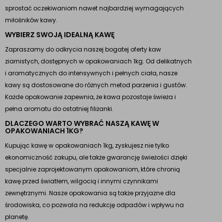
sprostać oczekiwaniom nawet najbardziej wymagających
miłośników kawy.
WYBIERZ SWOJĄ IDEALNĄ KAWĘ
Zapraszamy do odkrycia naszej bogatej oferty kaw
ziarnistych, dostępnych w opakowaniach 1kg. Od delikatnych
i aromatycznych do intensywnych i pełnych ciała, nasze
kawy są dostosowane do różnych metod parzenia i gustów.
Każde opakowanie zapewnia, że kawa pozostaje świeża i
pełna aromatu do ostatniej filiżanki.
DLACZEGO WARTO WYBRAĆ NASZĄ KAWĘ W
OPAKOWANIACH 1KG?
Kupując kawę w opakowaniach 1kg, zyskujesz nie tylko
ekonomiczność zakupu, ale także gwarancję świeżości dzięki
specjalnie zaprojektowanym opakowaniom, które chronią
kawę przed światłem, wilgocią i innymi czynnikami
zewnętrznymi. Nasze opakowania są także przyjazne dla
środowiska, co pozwala na redukcję odpadów i wpływu na
planetę.