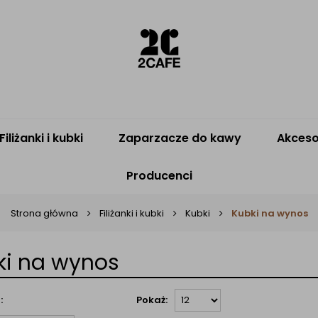
Filiżanki i kubki
Zaparzacze do kawy
Akceso
Producenci
Strona główna
Filiżanki i kubki
Kubki
Kubki na wynos
ki na wynos
:
Pokaż: