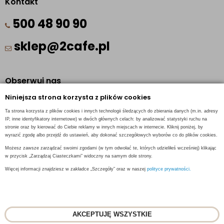
Kontakt
500 48 90 90
sklep@2cafe.pl
Obserwuj nas
Niniejsza strona korzysta z plików cookies
Facebook
Ta strona korzysta z plików cookies i innych technologii śledzących do zbierania danych (m.in. adresy
Pinterest
IP, inne identyfikatory internetowe) w dwóch głównych celach: by analizować statystyki ruchu na
stronie oraz by kierować do Ciebie reklamy w innych miejscach w internecie. Kliknij poniżej, by
Instagram
wyrazić zgodę albo przejdź do ustawień, aby dokonać szczegółowych wyborów co do plików cookies.
Możesz zawsze zarządzać swoimi zgodami (w tym odwołać te, których udzieliłeś wcześniej) klikając
w przycisk „Zarządzaj Ciasteczkami” widoczny na samym dole strony.
Więcej informacji znajdziesz w zakładce „Szczegóły” oraz w naszej
polityce prywatności.
INFORMACJE KONTAKTOWE
AKCEPTUJĘ WSZYSTKIE