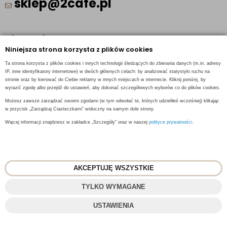
sklep@2cafe.pl
Obserwuj nas
Niniejsza strona korzysta z plików cookies
Facebook
Ta strona korzysta z plików cookies i innych technologii śledzących do zbierania danych (m.in. adresy
IP, inne identyfikatory internetowe) w dwóch głównych celach: by analizować statystyki ruchu na
Pinterest
stronie oraz by kierować do Ciebie reklamy w innych miejscach w internecie. Kliknij poniżej, by
Instagram
wyrazić zgodę albo przejdź do ustawień, aby dokonać szczegółowych wyborów co do plików cookies.
Możesz zawsze zarządzać swoimi zgodami (w tym odwołać te, których udzieliłeś wcześniej) klikając
w przycisk „Zarządzaj Ciasteczkami” widoczny na samym dole strony.
Więcej informacji znajdziesz w zakładce „Szczegóły” oraz w naszej
polityce prywatności.
INFORMACJE KONTAKTOWE
AKCEPTUJĘ WSZYSTKIE
TYLKO WYMAGANE
© 2018
2CAFE
- Fresh Roasted Coffee
USTAWIENIA
Projekt i oprogramowanie sklepu:
ebexo