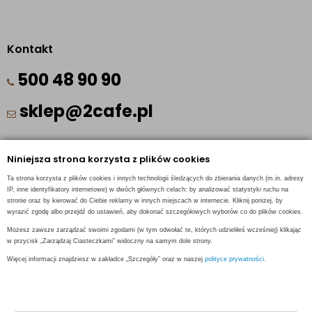
Kontakt
500 48 90 90
sklep@2cafe.pl
Obserwuj nas
Niniejsza strona korzysta z plików cookies
Ta strona korzysta z plików cookies i innych technologii śledzących do zbierania danych (m.in. adresy
Facebook
IP, inne identyfikatory internetowe) w dwóch głównych celach: by analizować statystyki ruchu na
stronie oraz by kierować do Ciebie reklamy w innych miejscach w internecie. Kliknij poniżej, by
Pinterest
wyrazić zgodę albo przejdź do ustawień, aby dokonać szczegółowych wyborów co do plików cookies.
Instagram
Możesz zawsze zarządzać swoimi zgodami (w tym odwołać te, których udzieliłeś wcześniej) klikając
w przycisk „Zarządzaj Ciasteczkami” widoczny na samym dole strony.
Więcej informacji znajdziesz w zakładce „Szczegóły” oraz w naszej
polityce prywatności.
INFORMACJE KONTAKTOWE