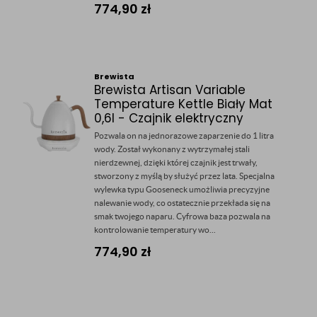
774,90
zł
Brewista
Brewista Artisan Variable
Temperature Kettle Biały Mat
0,6l - Czajnik elektryczny
Pozwala on na jednorazowe zaparzenie do 1 litra
wody. Został wykonany z wytrzymałej stali
nierdzewnej, dzięki której czajnik jest trwały,
stworzony z myślą by służyć przez lata. Specjalna
wylewka typu Gooseneck umożliwia precyzyjne
nalewanie wody, co ostatecznie przekłada się na
smak twojego naparu. Cyfrowa baza pozwala na
kontrolowanie temperatury wo...
774,90
zł