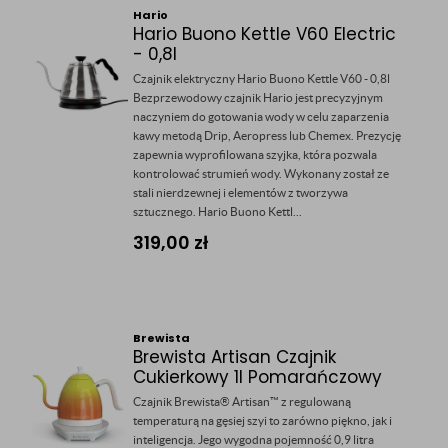
Hario
Hario Buono Kettle V60 Electric
- 0,8l
Czajnik elektryczny Hario Buono Kettle V60 - 0,8l
Bezprzewodowy czajnik Hario jest precyzyjnym
naczyniem do gotowania wody w celu zaparzenia
kawy metodą Drip, Aeropress lub Chemex. Prezycję
zapewnia wyprofilowana szyjka, która pozwala
kontrolować strumień wody. Wykonany został ze
stali nierdzewnej i elementów z tworzywa
sztucznego. Hario Buono Kettl...
319,00
zł
Brewista
Brewista Artisan Czajnik
Cukierkowy 1l Pomarańczowy
Czajnik Brewista® Artisan™ z regulowaną
temperaturą na gęsiej szyi to zarówno piękno, jak i
inteligencja. Jego wygodna pojemność 0,9 litra