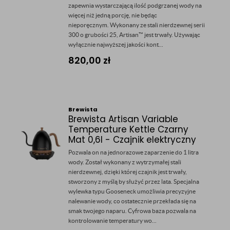
zapewnia wystarczającą ilość podgrzanej wody na
więcej niż jedną porcję, nie będąc
nieporęcznym. Wykonany ze stali nierdzewnej serii
300 o grubości 25, Artisan™ jest trwały. Używając
wyłącznie najwyższej jakości kont...
820,00
zł
Brewista
Brewista Artisan Variable
Temperature Kettle Czarny
Mat 0,6l - Czajnik elektryczny
Pozwala on na jednorazowe zaparzenie do 1 litra
wody. Został wykonany z wytrzymałej stali
nierdzewnej, dzięki której czajnik jest trwały,
stworzony z myślą by służyć przez lata. Specjalna
wylewka typu Gooseneck umożliwia precyzyjne
nalewanie wody, co ostatecznie przekłada się na
smak twojego naparu. Cyfrowa baza pozwala na
kontrolowanie temperatury wo...