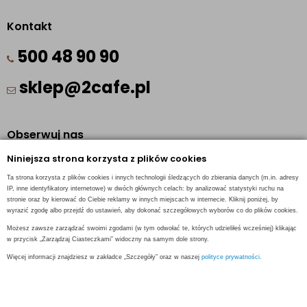
Kontakt
500 48 90 90
sklep@2cafe.pl
Obserwuj nas
Niniejsza strona korzysta z plików cookies
Facebook
Ta strona korzysta z plików cookies i innych technologii śledzących do zbierania danych (m.in. adresy
Pinterest
IP, inne identyfikatory internetowe) w dwóch głównych celach: by analizować statystyki ruchu na
stronie oraz by kierować do Ciebie reklamy w innych miejscach w internecie. Kliknij poniżej, by
Instagram
wyrazić zgodę albo przejdź do ustawień, aby dokonać szczegółowych wyborów co do plików cookies.
Możesz zawsze zarządzać swoimi zgodami (w tym odwołać te, których udzieliłeś wcześniej) klikając
w przycisk „Zarządzaj Ciasteczkami” widoczny na samym dole strony.
Więcej informacji znajdziesz w zakładce „Szczegóły” oraz w naszej
polityce prywatności.
INFORMACJE KONTAKTOWE