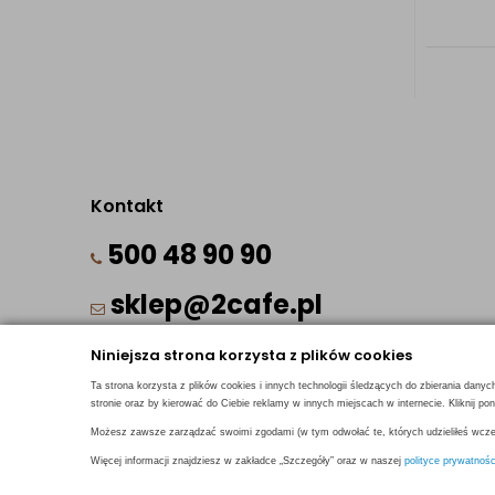
Kontakt
500 48 90 90
sklep@2cafe.pl
Niniejsza strona korzysta z plików cookies
Ta strona korzysta z plików cookies i innych technologii śledzących do zbierania danyc
stronie oraz by kierować do Ciebie reklamy w innych miejscach w internecie. Kliknij 
Możesz zawsze zarządzać swoimi zgodami (w tym odwołać te, których udzieliłeś wcześ
© 2018
2CAFE
- Fresh Roasted Coffee
Więcej informacji znajdziesz w zakładce „Szczegóły” oraz w naszej
polityce prywatnośc
Projekt i oprogramowanie sklepu:
ebexo