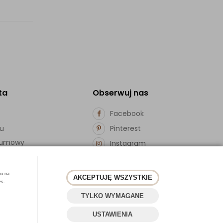
ta
Obserwuj nas
Facebook
pu
Pinterest
d umowy
Instagram
ości
hu na
AKCEPTUJĘ WSZYSTKIE
es.
TYLKO WYMAGANE
USTAWIENIA