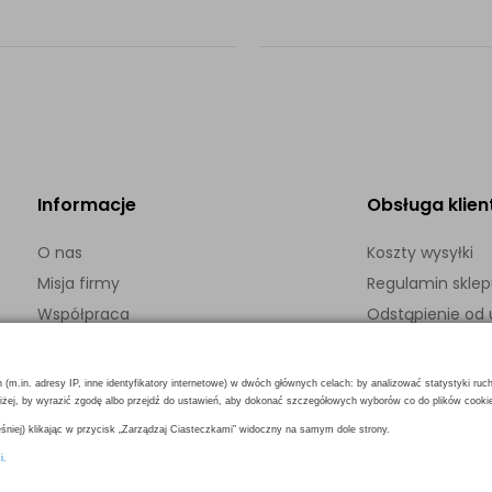
Informacje
Obsługa klien
O nas
Koszty wysyłki
Misja firmy
Regulamin skle
Współpraca
Odstąpienie o
Kontakt
Polityka prywatn
h (m.in. adresy IP, inne identyfikatory internetowe) w dwóch głównych celach: by analizować statystyki ruc
poniżej, by wyrazić zgodę albo przejdź do ustawień, aby dokonać szczegółowych wyborów co do plików cooki
niej) klikając w przycisk „Zarządzaj Ciasteczkami” widoczny na samym dole strony.
i.