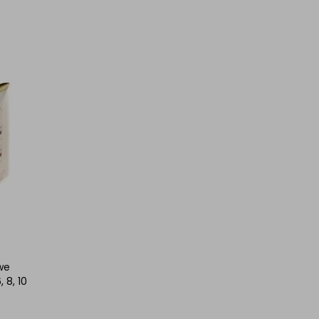
we
 8, 10