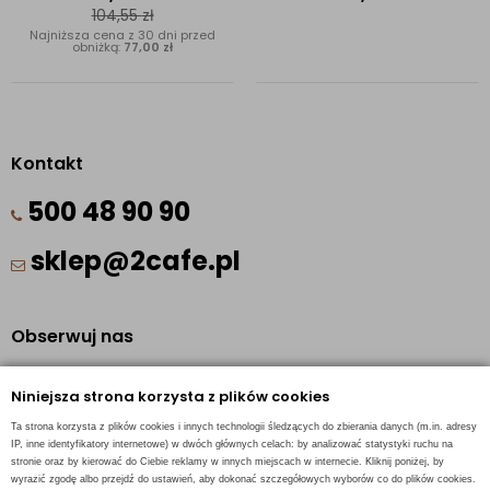
104,55
zł
Najniższa cena z 30 dni przed
obniżką:
77,00 zł
Kontakt
500 48 90 90
sklep@2cafe.pl
Obserwuj nas
Facebook
Niniejsza strona korzysta z plików cookies
Pinterest
Ta strona korzysta z plików cookies i innych technologii śledzących do zbierania danych (m.in. adresy
Instagram
IP, inne identyfikatory internetowe) w dwóch głównych celach: by analizować statystyki ruchu na
stronie oraz by kierować do Ciebie reklamy w innych miejscach w internecie. Kliknij poniżej, by
wyrazić zgodę albo przejdź do ustawień, aby dokonać szczegółowych wyborów co do plików cookies.