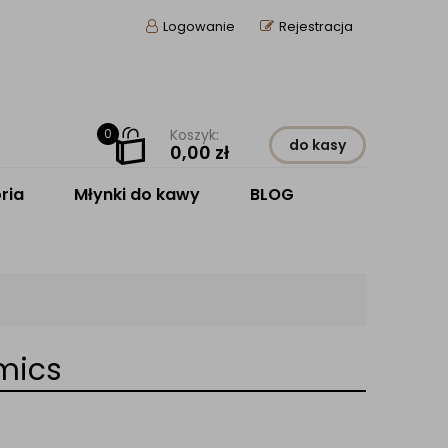
Logowanie
Rejestracja
0
Koszyk:
do kasy
0,00
zł
ria
Młynki do kawy
BLOG
amics