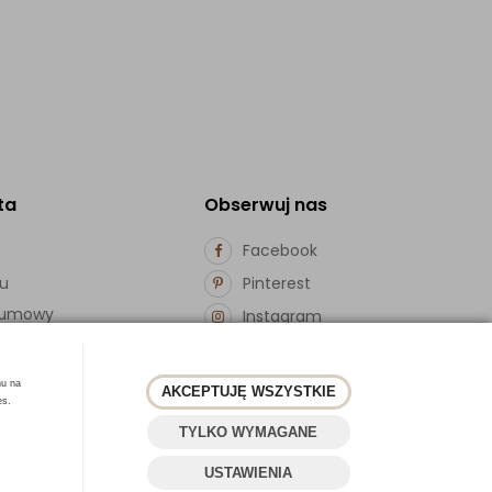
ta
Obserwuj nas
Facebook
pu
Pinterest
d umowy
Instagram
ości
hu na
AKCEPTUJĘ WSZYSTKIE
es.
TYLKO WYMAGANE
USTAWIENIA