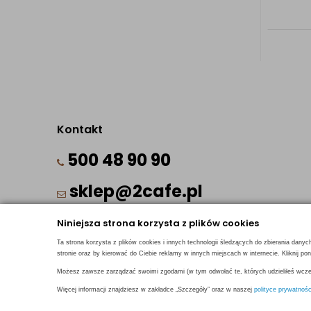
Kontakt
500 48 90 90
sklep@2cafe.pl
Niniejsza strona korzysta z plików cookies
Ta strona korzysta z plików cookies i innych technologii śledzących do zbierania danyc
stronie oraz by kierować do Ciebie reklamy w innych miejscach w internecie. Kliknij 
Możesz zawsze zarządzać swoimi zgodami (w tym odwołać te, których udzieliłeś wcześ
© 2018
2CAFE
- Fresh Roasted Coffee
Więcej informacji znajdziesz w zakładce „Szczegóły” oraz w naszej
polityce prywatnośc
Projekt i oprogramowanie sklepu:
ebexo