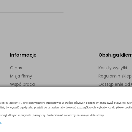
Informacje
Obsługa klien
O nas
Koszty wysyłki
Misja firmy
Regulamin skle
Współpraca
Odstąpienie o
Kontakt
Polityka prywatn
h (m.in. adresy IP, inne identyfikatory internetowe) w dwóch głównych celach: by analizować statystyki ruc
poniżej, by wyrazić zgodę albo przejdź do ustawień, aby dokonać szczegółowych wyborów co do plików cooki
niej) klikając w przycisk „Zarządzaj Ciasteczkami” widoczny na samym dole strony.
i.