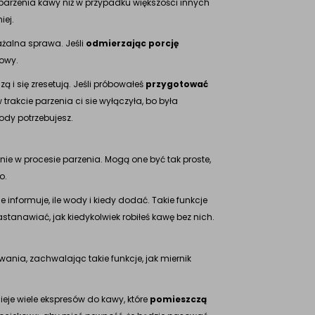
parzenia kawy niż w przypadku większości innych
iej.
ważalna sprawa. Jeśli
odmierzając porcję
owy.
i się zresetują. Jeśli próbowałeś
przygotować
 trakcie parzenia ci sie wyłączyła, bo była
ody potrzebujesz.
e w procesie parzenia. Mogą one być tak proste,
o.
e informuje, ile wody i kiedy dodać. Takie funkcje
 zastanawiać, jak kiedykolwiek robiłeś kawę bez nich.
wania, zachwalając takie funkcje, jak miernik
nieje wiele ekspresów do kawy, które
pomieszczą