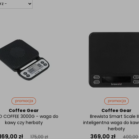
Coffee Gear
Coffee Gear
O COFFEE 3000G - waga do
Brewista Smart Scale II
kawy czy herbaty
inteligentna waga do kaw
herbaty
169,00
zł
369,00
zł
175,00
zł
400,0