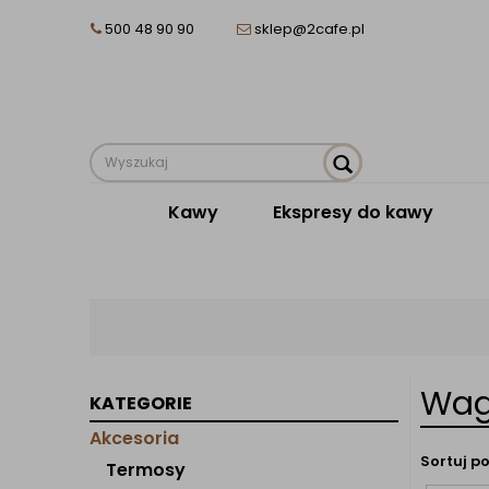
500 48 90 90
sklep@2cafe.pl
Kawy
Ekspresy do kawy
Wag
KATEGORIE
Akcesoria
Sortuj po
Termosy