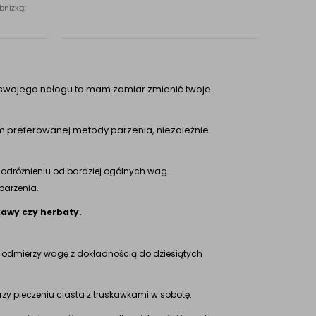
bniżką:
ku swojego nałogu to mam zamiar zmienić twoje
em preferowanej metody parzenia, niezależnie
W odróżnieniu od bardziej ogólnych wag
parzenia.
kawy czy herbaty.
odmierzy wagę z dokładnością do dziesiątych
zy pieczeniu ciasta z truskawkami w sobotę.