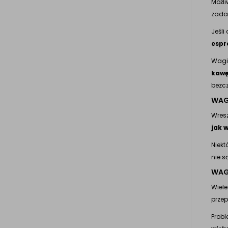
Możli
zadań
Jeśli
espr
Wagi 
kawę
bezcz
WAG
Wresz
jak 
Niekt
nie s
WAG
Wiele
przep
Probl