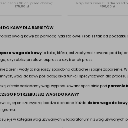
ższa cena z 30 dni przed obniżką:
Najniższa cena z 30 dni przed o
175,00 zł
400,00 zł
I DO KAWY DLA BARISTÓW
i robisz swoją kawę za pomocą łyżki stołowej i robisz tak od począt
.
epsza waga do kawy
to taka, która jest zoptymalizowana pod kąt
ego, czy robisz przelew, espresso czy french press.
ie ziaren i wody to najlepszy sposób na dokładne i spójne zaparzenie. 
nnych, wagi do kawy posiadają kilka funkcji specyficznych dla procesu 
szej ofercie posiadamy wagi wyprodukowane specjalnie pod
parzenie 
CZEGO POTRZEBUJESZ WAGI DO KAWY?
erwsze, są one zazwyczaj bardzo dokładne. Każda
dobra waga do kawy
ci grama.
asuje je w kategorii wag używanych w laboratorium niż wag używanych pr