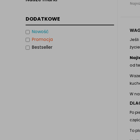
Najni
DODATKOWE
WAG
Nowość
Promocja
Jeśl
Bestseller
życie
Najl
od t
Ważen
kuche
W na
DLA
Po pi
częś
To pl