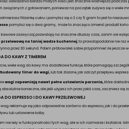
wość odważania bardzo małych ilości jest znacznie ważniejsza podczas 
 związanych z gotowaniem, ponieważ na początek zużywa się o wiele mn
 odmierzasz filiżankę cukru i pomylisz się o 2 czy 5 gram to jest to niezau
esso
pomylisz się o dwa gramy, może to znacząco zmienić produkt końc
kawowe zazwyczaj pozwalają na znacznie dłuższy czas, zanim sie wyłączą 
 przelewową na taniej wadze kuchennej
, to prawdopodobnie nie raz w
ynna przez 30 sekund. Potem próbowałeś sobie przypomnieć ile jeszcze w
A DO KAWY Z TIMEREM
cie, wiele wag do kawy ma dodatkowe funkcje, które pomagają szczególni
wbudowany timer do wagi,
lub tak złożone, jak odczyt przepływu espress
óre
wagi zapewniają nawet pełne ustawienie parzenia,
które dokładni
ą absolutnie konieczne, ale jeśli użyjesz ich przez jakiś czas, zaczniesz się
A DO ESPRESSO I DO KAWY PRZELEWOWEJ
 wag reklamuje się jako odpowiednie zarówno do espresso, jak i do przele
ływu lub ustawienie kolby.
em nie leży w funkcjonalności tych wag, ale w ich rozmiarze i kształcie. Ist