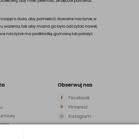
ą ociekową, aby mieć pewność, że będzie pasować.
rczająco duża, aby pomieścić dowolne naczynie, w
aru ważenia, tak aby można go było odczytać nawet,
gorace naczynie ma podkładkę gumową lub położyć
ta
Obserwuj nas
Facebook
pu
Pinterest
d umowy
Instagram
ości