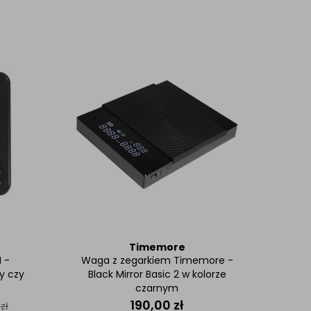
Timemore
I -
Waga z zegarkiem Timemore -
y czy
Black Mirror Basic 2 w kolorze
czarnym
190,00
zł
0
zł