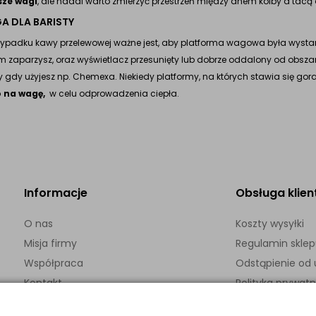
sze wagi
, ale nadal warto zmierzyć przestrzeń między dnem kolby a tac
A DLA BARISTY
zypadku kawy przelewowej ważne jest, aby platforma wagowa była wysta
m zaparzysz, oraz wyświetlacz przesunięty lub dobrze oddalony od obsz
 gdy użyjesz np. Chemexa. Niekiedy platformy, na których stawia się 
o na wagę,
w celu odprowadzenia ciepła.
Informacje
Obsługa klien
O nas
Koszty wysyłki
Misja firmy
Regulamin skle
Współpraca
Odstąpienie o
Kontakt
Polityka prywatn