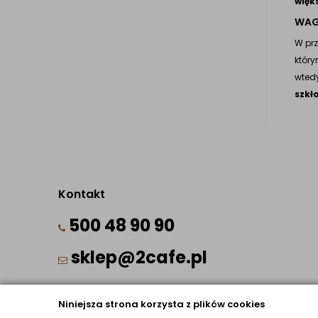
więk
WAG
W pr
który
wtedy
szkł
Kontakt
500 48 90 90
sklep@2cafe.pl
Niniejsza strona korzysta z plików cookies