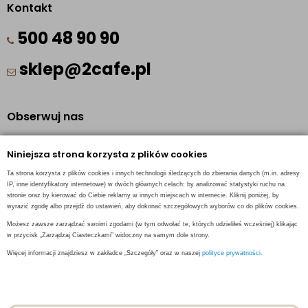
Kontakt
500 48 90 90
sklep@2cafe.pl
Obserwuj nas
Facebook
Niniejsza strona korzysta z plików cookies
Pinterest
Ta strona korzysta z plików cookies i innych technologii śledzących do zbierania danych (m.in. adresy
Instagram
IP, inne identyfikatory internetowe) w dwóch głównych celach: by analizować statystyki ruchu na
stronie oraz by kierować do Ciebie reklamy w innych miejscach w internecie. Kliknij poniżej, by
wyrazić zgodę albo przejdź do ustawień, aby dokonać szczegółowych wyborów co do plików cookies.
Możesz zawsze zarządzać swoimi zgodami (w tym odwołać te, których udzieliłeś wcześniej) klikając
w przycisk „Zarządzaj Ciasteczkami” widoczny na samym dole strony.
INFORMACJE KONTAKTOWE
Więcej informacji znajdziesz w zakładce „Szczegóły” oraz w naszej
polityce prywatności.