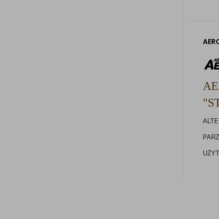
AERO
AE
"S
ALT
PARZ
UŻYT