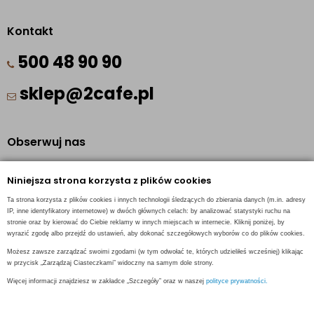
Kontakt
500 48 90 90
sklep@2cafe.pl
Obserwuj nas
Facebook
Niniejsza strona korzysta z plików cookies
Pinterest
Ta strona korzysta z plików cookies i innych technologii śledzących do zbierania danych (m.in. adresy
Instagram
IP, inne identyfikatory internetowe) w dwóch głównych celach: by analizować statystyki ruchu na
stronie oraz by kierować do Ciebie reklamy w innych miejscach w internecie. Kliknij poniżej, by
wyrazić zgodę albo przejdź do ustawień, aby dokonać szczegółowych wyborów co do plików cookies.
Możesz zawsze zarządzać swoimi zgodami (w tym odwołać te, których udzieliłeś wcześniej) klikając
w przycisk „Zarządzaj Ciasteczkami” widoczny na samym dole strony.
INFORMACJE KONTAKTOWE
Więcej informacji znajdziesz w zakładce „Szczegóły” oraz w naszej
polityce prywatności.