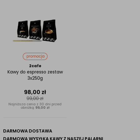
2cafe
Kawy do espresso zestaw
3x250g
98,00
zł
99,00
zł
Najniższa cena z 30 dni przed
obniżką:
99,00 zł
DARMOWA DOSTAWA
DARMOWA WYSYŁKA KAWY Z NASZEJ PALARNI