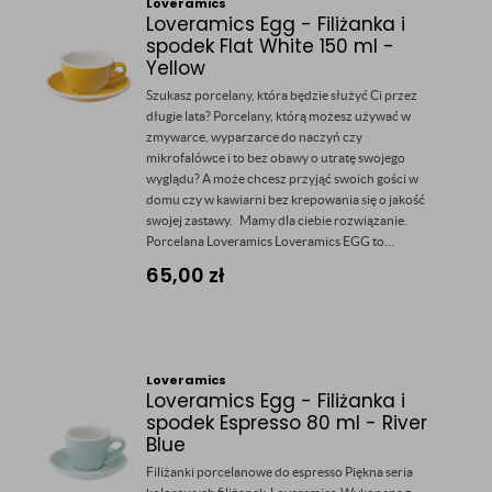
Loveramics
Loveramics Egg - Filiżanka i
spodek Flat White 150 ml -
Yellow
Szukasz porcelany, która będzie służyć Ci przez
długie lata? Porcelany, którą możesz używać w
zmywarce, wyparzarce do naczyń czy
mikrofalówce i to bez obawy o utratę swojego
wyglądu? A może chcesz przyjąć swoich gości w
domu czy w kawiarni bez krepowania się o jakość
swojej zastawy. Mamy dla ciebie rozwiązanie.
Porcelana Loveramics Loveramics EGG to...
65,00
zł
Loveramics
Loveramics Egg - Filiżanka i
spodek Espresso 80 ml - River
Blue
Filiżanki porcelanowe do espresso Piękna seria