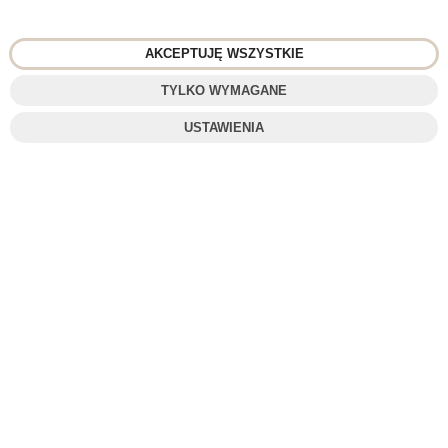
sklep@2cafe.pl
AKCEPTUJĘ WSZYSTKIE
Obserwuj nas
TYLKO WYMAGANE
Facebook
USTAWIENIA
Pinterest
Instagram
INFORMACJE KONTAKTOWE
© 2018
2CAFE
- Fresh Roasted Coffee
Projekt i oprogramowanie sklepu:
ebexo