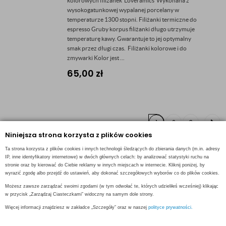
kolorowych filiżanek Loveramics Wykonana z
wysokogatunkowej wypalanej porcelany w
temperaturze 1300 stopni. Filiżanki termiczne do
espresso Gruby korpus filiżanki długo utrzymuje
temperaturę kawy. Gwarantuje to jej optymalny
smak przez długi czas. Filiżanki kolorowe i do
zmywarki Kolor jest ...
65,00
zł
1
2
3
Niniejsza strona korzysta z plików cookies
Ta strona korzysta z plików cookies i innych technologii śledzących do zbierania danych (m.in. adresy
IP, inne identyfikatory internetowe) w dwóch głównych celach: by analizować statystyki ruchu na
stronie oraz by kierować do Ciebie reklamy w innych miejscach w internecie. Kliknij poniżej, by
wyrazić zgodę albo przejdź do ustawień, aby dokonać szczegółowych wyborów co do plików cookies.
Kontakt
Możesz zawsze zarządzać swoimi zgodami (w tym odwołać te, których udzieliłeś wcześniej) klikając
w przycisk „Zarządzaj Ciasteczkami” widoczny na samym dole strony.
500 48 90 90
Więcej informacji znajdziesz w zakładce „Szczegóły” oraz w naszej
polityce prywatności.