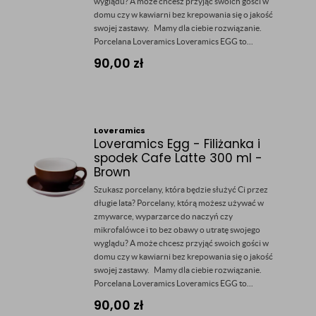
wyglądu? A może chcesz przyjąć swoich gości w
domu czy w kawiarni bez krepowania się o jakość
swojej zastawy. Mamy dla ciebie rozwiązanie.
Porcelana Loveramics Loveramics EGG to...
90,00
zł
Loveramics
Loveramics Egg - Filiżanka i
spodek Cafe Latte 300 ml -
Brown
Szukasz porcelany, która będzie służyć Ci przez
długie lata? Porcelany, którą możesz używać w
zmywarce, wyparzarce do naczyń czy
mikrofalówce i to bez obawy o utratę swojego
wyglądu? A może chcesz przyjąć swoich gości w
domu czy w kawiarni bez krepowania się o jakość
swojej zastawy. Mamy dla ciebie rozwiązanie.
Porcelana Loveramics Loveramics EGG to...
90,00
zł