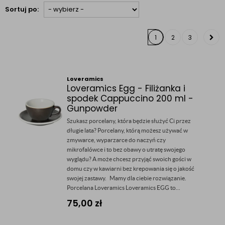
Sortuj po:
1
2
3
Loveramics
Loveramics Egg - Filiżanka i
spodek Cappuccino 200 ml -
Gunpowder
Szukasz porcelany, która będzie służyć Ci przez
długie lata? Porcelany, którą możesz używać w
zmywarce, wyparzarce do naczyń czy
mikrofalówce i to bez obawy o utratę swojego
wyglądu? A może chcesz przyjąć swoich gości w
domu czy w kawiarni bez krepowania się o jakość
swojej zastawy. Mamy dla ciebie rozwiązanie.
Porcelana Loveramics Loveramics EGG to...
75,00
zł