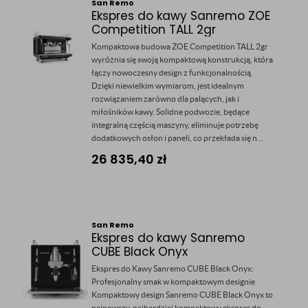
San Remo
Ekspres do kawy Sanremo ZOE
Competition TALL 2gr
Kompaktowa budowa ZOE Competition TALL 2gr
wyróżnia się swoją kompaktową konstrukcją, która
łączy nowoczesny design z funkcjonalnością.
Dzięki niewielkim wymiarom, jest idealnym
rozwiązaniem zarówno dla palących, jak i
miłośników kawy. Solidne podwozie, będące
integralną częścią maszyny, eliminuje potrzebę
dodatkowych osłon i paneli, co przekłada się n...
26 835,40
zł
San Remo
Ekspres do kawy Sanremo
CUBE Black Onyx
Ekspres do Kawy Sanremo CUBE Black Onyx:
Profesjonalny smak w kompaktowym designie
Kompaktowy design Sanremo CUBE Black Onyx to
najnowszy, najbardziej kompaktowy ekspres do