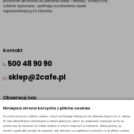
przeróżne akcesoria do parzenia kawy i herbaty. Estetyczne, 
solidnie wykonane, spełniają oczekiwania nawet 
najwybredniejszych klientów. 
Kontakt
500 48 90 90
sklep@2cafe.pl
Obserwuj nas
Niniejsza strona korzysta z plików cookies
Facebook
Ta strona korzysta z plików cookies i innych technologii śledzących do zbierania danych (m.in. adresy
Pinterest
IP, inne identyfikatory internetowe) w dwóch głównych celach: by analizować statystyki ruchu na
stronie oraz by kierować do Ciebie reklamy w innych miejscach w internecie. Kliknij poniżej, by
Instagram
wyrazić zgodę albo przejdź do ustawień, aby dokonać szczegółowych wyborów co do plików cookies.