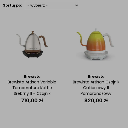
Sortuj po:
Brewista
Brewista
Brewista Artisan Variable
Brewista Artisan Czajnik
Temperature Kettle
Cukierkowy 1l
Srebrny 1l - Czajnik
Pomarańczowy
elektryczny
710,00
zł
820,00
zł