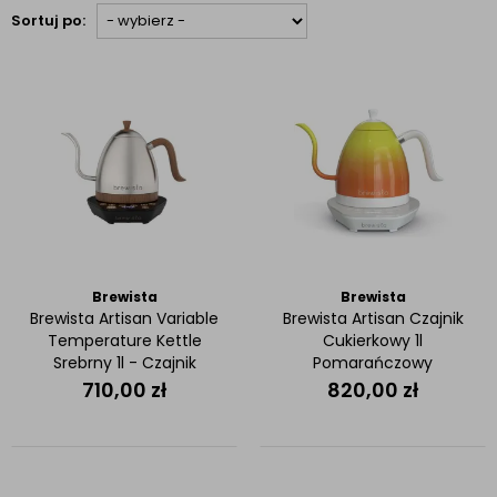
Sortuj po:
Brewista
Brewista
Brewista Artisan Variable
Brewista Artisan Czajnik
Temperature Kettle
Cukierkowy 1l
Srebrny 1l - Czajnik
Pomarańczowy
elektryczny
710,00
zł
820,00
zł