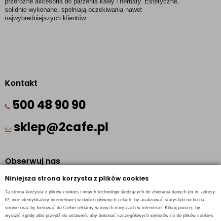
przeróżne akcesoria do parzenia kawy i herbaty. Estetyczne, 
solidnie wykonane, spełniają oczekiwania nawet 
najwybredniejszych klientów. 
Kontakt
500 48 90 90
sklep@2cafe.pl
Obserwuj nas
Niniejsza strona korzysta z plików cookies
Facebook
Ta strona korzysta z plików cookies i innych technologii śledzących do zbierania danych (m.in. adresy
Pinterest
IP, inne identyfikatory internetowe) w dwóch głównych celach: by analizować statystyki ruchu na
stronie oraz by kierować do Ciebie reklamy w innych miejscach w internecie. Kliknij poniżej, by
Instagram
wyrazić zgodę albo przejdź do ustawień, aby dokonać szczegółowych wyborów co do plików cookies.