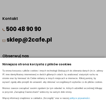
Kontakt
500 48 90 90
sklep@2cafe.pl
Obserwuj nas
Niniejsza strona korzysta z plików cookies
Facebook
Ta strona korzysta z plików cookies i innych technologii śledzących do zbierania danych (m.in. adresy
Pinterest
IP, inne identyfikatory internetowe) w dwóch głównych celach: by analizować statystyki ruchu na
stronie oraz by kierować do Ciebie reklamy w innych miejscach w internecie. Kliknij poniżej, by
Instagram
wyrazić zgodę albo przejdź do ustawień, aby dokonać szczegółowych wyborów co do plików cookies.
Możesz zawsze zarządzać swoimi zgodami (w tym odwołać te, których udzieliłeś wcześniej) klikając
w przycisk „Zarządzaj Ciasteczkami” widoczny na samym dole strony.
Więcej informacji znajdziesz w zakładce „Szczegóły” oraz w naszej
polityce prywatności.
INFORMACJE KONTAKTOWE