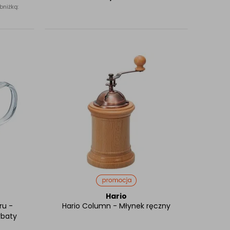
bniżką:
Hario
ru -
Hario Column - Młynek ręczny
rbaty