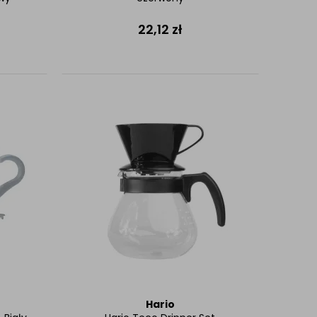
22,12
zł
Hario