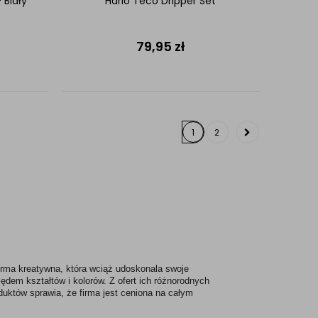
 Biały
Hario Teco Dripper Set
79,95
zł
1
2
firma kreatywna, która wciąż udoskonala swoje 
ędem kształtów i kolorów. Z ofert ich różnorodnych 
uktów sprawia, że firma jest ceniona na całym 