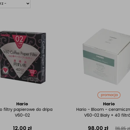
Hario
Hario
o filtry papierowe do dripa
Hario - Bloom - ceramiczn
V60-02
V60-02 Biały + 40 filtr
12,00
zł
98,00
zł
116,85
z