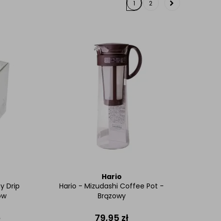
1
2
Hario
y Drip
Hario - Mizudashi Coffee Pot -
ów
Brązowy
79,95
zł
ł