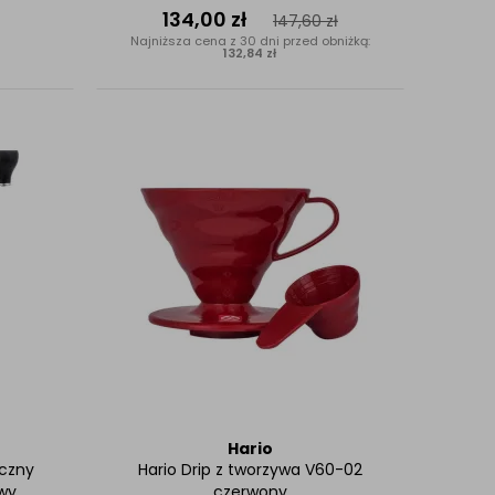
134,00
zł
147,60
zł
Najniższa cena z 30 dni przed obniżką:
132,84 zł
Hario
ęczny
Hario Drip z tworzywa V60-02
wy
czerwony