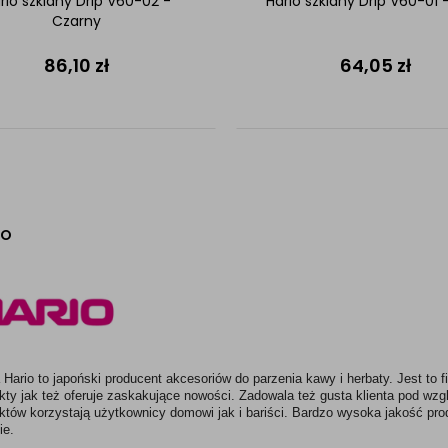
rio szklany Drip V60-02 -
Hario szklany Drip V60-01 -
Czarny
86,10
zł
64,05
zł
IO
 
Hario t
o japoński producent akcesoriów do parzenia kawy i herbaty. Jest to 
kty jak też oferuje zaskakujące nowości. Zadowala też gusta klienta pod wzgl
któw korzystają użytkownicy domowi jak i bariści. Bardzo wysoka jakość prod
ie.