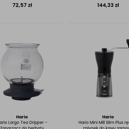
72,57
zł
144,33
zł
Hario
Hario
ario Largo Tea Dripper -
Hario Mini Mill Slim Plus r
Zaparzacz do herbaty
młynek do kawy żarno