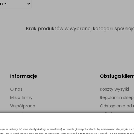
Brak produktów w wybranej kategorii spełniają
Informacje
Obsługa klien
O nas
Koszty wysyłki
Misja firmy
Regulamin skle
Współpraca
Odstąpienie o
Kontakt
Polityka prywatn
h (m.in. adresy IP, inne identyfikatory internetowe) w dwóch głównych celach: by analizować statystyki ruc