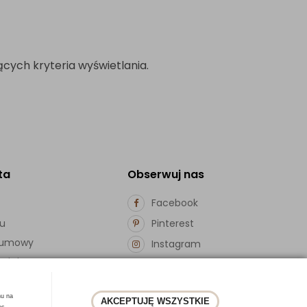
cych kryteria wyświetlania.
ta
Obserwuj nas
Facebook
pu
Pinterest
d umowy
Instagram
ości
hu na
AKCEPTUJĘ WSZYSTKIE