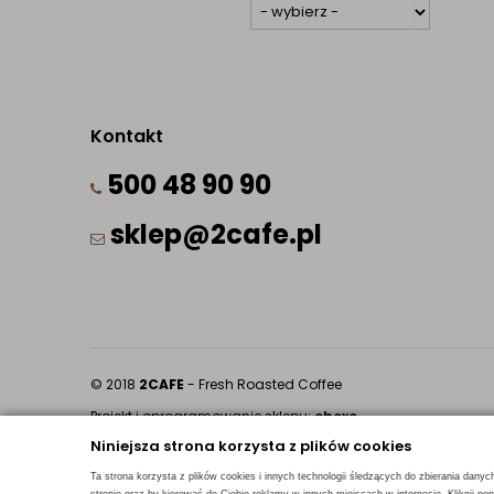
Kontakt
500 48 90 90
sklep@2cafe.pl
© 2018
2CAFE
- Fresh Roasted Coffee
Projekt i oprogramowanie sklepu:
ebexo
Niniejsza strona korzysta z plików cookies
Ta strona korzysta z plików cookies i innych technologii śledzących do zbierania danyc