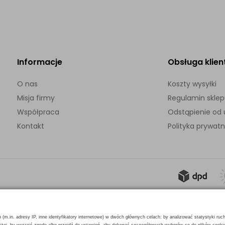
Informacje
Obsługa klien
O nas
Koszty wysyłki
Misja firmy
Regulamin skle
Współpraca
Odstąpienie o
Kontakt
Polityka prywatn
h (m.in. adresy IP, inne identyfikatory internetowe) w dwóch głównych celach: by analizować statystyki ruc