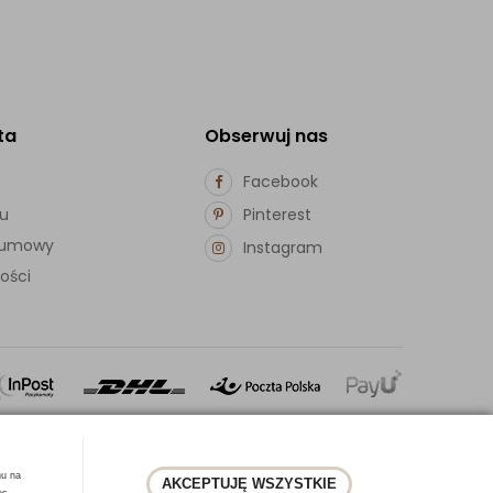
ta
Obserwuj nas
Facebook
pu
Pinterest
d umowy
Instagram
ości
hu na
AKCEPTUJĘ WSZYSTKIE