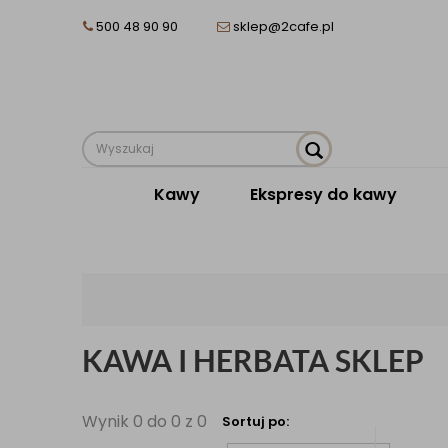
500 48 90 90
sklep@2cafe.pl
Kawy
Ekspresy do kawy
KAWA I HERBATA SKLEP
Wynik 0 do 0 z 0
Sortuj po: