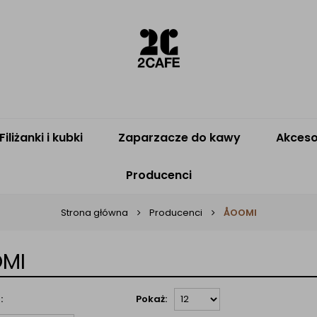
Filiżanki i kubki
Zaparzacze do kawy
Akceso
Producenci
Strona główna
Producenci
ÅOOMI
MI
:
Pokaż: