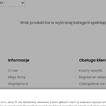
Brak produktów w wybranej kategorii spełniają
Informacje
Obsługa klien
O nas
Koszty wysyłki
Misja firmy
Regulamin skle
Współpraca
Odstąpienie o
Kontakt
Polityka prywatn
h (m.in. adresy IP, inne identyfikatory internetowe) w dwóch głównych celach: by analizować statystyki ruc