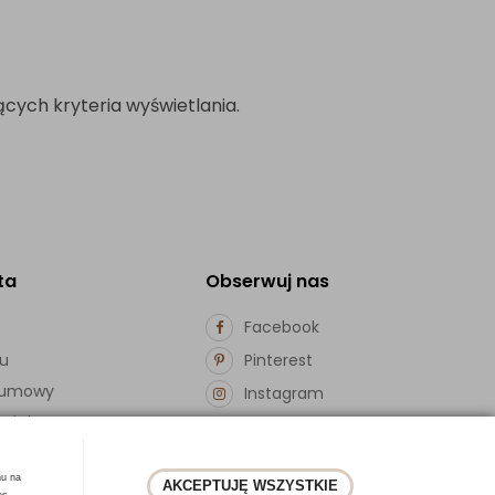
cych kryteria wyświetlania.
ta
Obserwuj nas
Facebook
pu
Pinterest
d umowy
Instagram
ości
hu na
AKCEPTUJĘ WSZYSTKIE