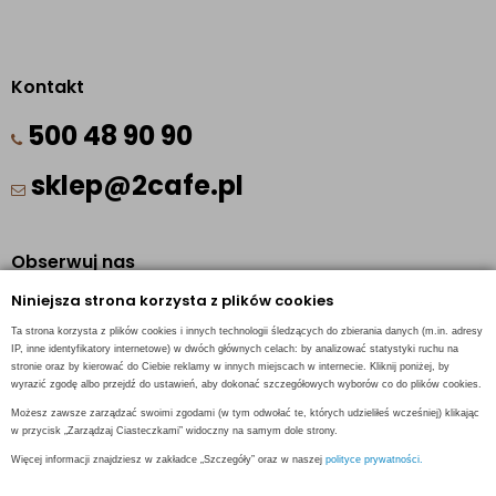
Kontakt
500 48 90 90
sklep@2cafe.pl
Obserwuj nas
Niniejsza strona korzysta z plików cookies
Facebook
Ta strona korzysta z plików cookies i innych technologii śledzących do zbierania danych (m.in. adresy
Pinterest
IP, inne identyfikatory internetowe) w dwóch głównych celach: by analizować statystyki ruchu na
stronie oraz by kierować do Ciebie reklamy w innych miejscach w internecie. Kliknij poniżej, by
Instagram
wyrazić zgodę albo przejdź do ustawień, aby dokonać szczegółowych wyborów co do plików cookies.
Możesz zawsze zarządzać swoimi zgodami (w tym odwołać te, których udzieliłeś wcześniej) klikając
w przycisk „Zarządzaj Ciasteczkami” widoczny na samym dole strony.
Więcej informacji znajdziesz w zakładce „Szczegóły” oraz w naszej
polityce prywatności.
INFORMACJE KONTAKTOWE