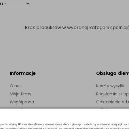
Brak produktów w wybranej kategorii spełniają
Informacje
Obsługa klien
O nas
Koszty wysyłki
Misja firmy
Regulamin skle
Współpraca
Odstąpienie o
Kontakt
Polityka prywatn
h (m.in. adresy IP, inne identyfikatory internetowe) w dwóch głównych celach: by analizować statystyki ruc