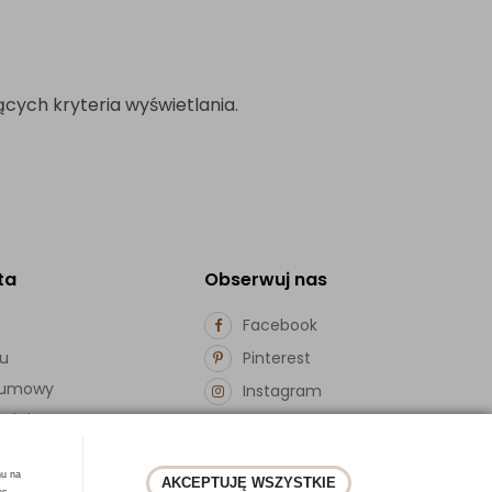
cych kryteria wyświetlania.
ta
Obserwuj nas
Facebook
pu
Pinterest
d umowy
Instagram
ości
hu na
AKCEPTUJĘ WSZYSTKIE