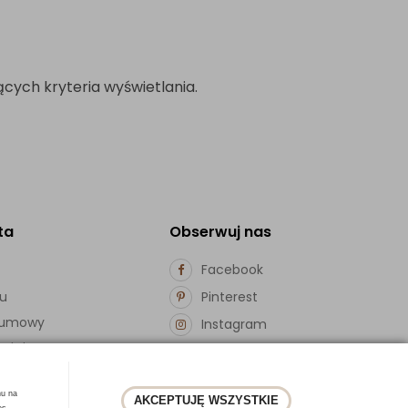
cych kryteria wyświetlania.
ta
Obserwuj nas
Facebook
pu
Pinterest
d umowy
Instagram
ości
hu na
AKCEPTUJĘ WSZYSTKIE