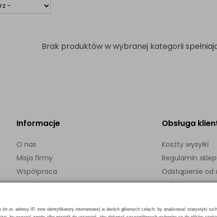
Brak produktów w wybranej kategorii spełniają
Informacje
Obsługa klien
O nas
Koszty wysyłki
Misja firmy
Regulamin skle
Współpraca
Odstąpienie o
Kontakt
Polityka prywatn
h (m.in. adresy IP, inne identyfikatory internetowe) w dwóch głównych celach: by analizować statystyki ruc