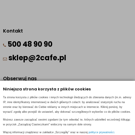
Kontakt
500 48 90 90
sklep@2cafe.pl
Obserwuj nas
Niniejsza strona korzysta z plików cookies
Facebook
Ta strona korzysta z plików cookies i innych technologii śledzących do zbierania danych (m.in. adresy
Pinterest
IP, inne identyfikatory internetowe) w dwóch głównych celach: by analizować statystyki ruchu na
stronie oraz by kierować do Ciebie reklamy w innych miejscach w internecie. Kliknij poniżej, by
Instagram
wyrazić zgodę albo przejdź do ustawień, aby dokonać szczegółowych wyborów co do plików cookies.
Możesz zawsze zarządzać swoimi zgodami (w tym odwołać te, których udzieliłeś wcześniej) klikając
w przycisk „Zarządzaj Ciasteczkami” widoczny na samym dole strony.
Więcej informacji znajdziesz w zakładce „Szczegóły” oraz w naszej
polityce prywatności.