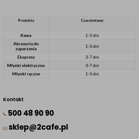
Produkty
Czas dostawy
Kawa
1-3 dni
Akcesoria do
1-3 dni
zaparzania
Ekspresy
3-7 dni
Młynki elektryczne
3-7 dni
Młynki ręczne
1-3 dni
Kontakt
500 48 90 90
sklep@2cafe.pl