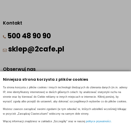
Kontakt
500 48 90 90
sklep@2cafe.pl
Obserwuj nas
Niniejsza strona korzysta z plików cookies
Facebook
Ta strona korzysta z plików cookies i innych technologii śledzących do zbierania danych (m.in. adresy
Pinterest
IP, inne identyfikatory internetowe) w dwóch głównych celach: by analizować statystyki ruchu na
stronie oraz by kierować do Ciebie reklamy w innych miejscach w internecie. Kliknij poniżej, by
Instagram
wyrazić zgodę albo przejdź do ustawień, aby dokonać szczegółowych wyborów co do plików cookies.
Możesz zawsze zarządzać swoimi zgodami (w tym odwołać te, których udzieliłeś wcześniej) klikając
w przycisk „Zarządzaj Ciasteczkami” widoczny na samym dole strony.
Więcej informacji znajdziesz w zakładce „Szczegóły” oraz w naszej
polityce prywatności.
INFORMACJE KONTAKTOWE