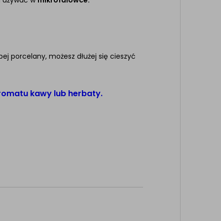
a używać w
mikrofalówce.
ubej porcelany, możesz dłużej się cieszyć
aromatu kawy lub herbaty.