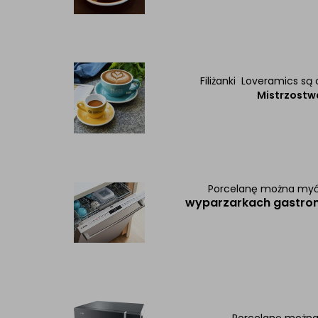
Filiżanki Loveramics s
Mistrzostw
Porcelanę można my
wyparzarkach
gastro