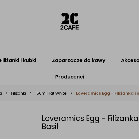
Filiżanki i kubki
Zaparzacze do kawy
Akceso
Producenci
ki
Filiżanki
150ml Flat White
Loveramics Egg - Filiżanka i 
Loveramics Egg - Filiżanka
Basil