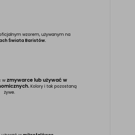
ą oficjalnym wzorem, używanym na
ach Świata Baristów.
zmywarce lub używać w
ć w
nomicznych.
Kolory i tak pozostaną
żywe.