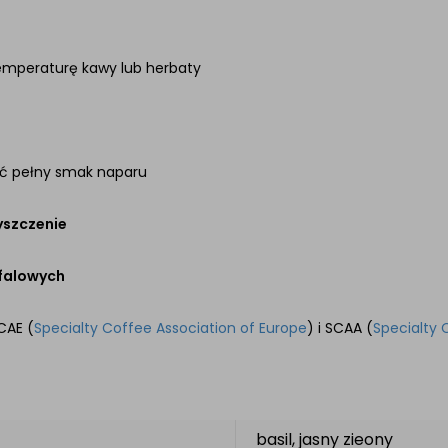
temperaturę kawy lub herbaty
yć pełny smak naparu
yszczenie
falowych
CAE (
Specialty Coffee Association of Europe
) i SCAA (
Specialty 
basil, jasny zieony