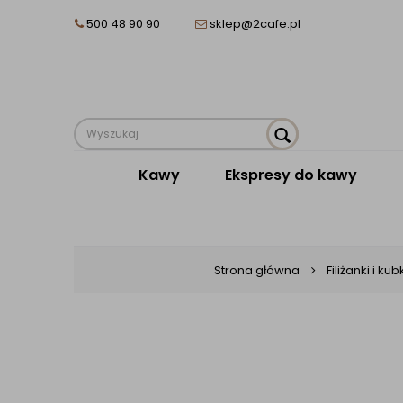
500 48 90 90
sklep@2cafe.pl
Kawy
Ekspresy do kawy
Strona główna
Filiżanki i kub