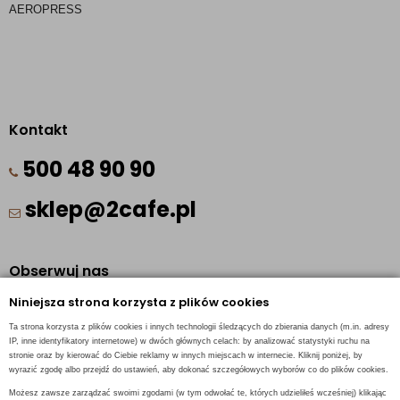
AEROPRESS 
Kontakt
500 48 90 90
sklep@2cafe.pl
Obserwuj nas
Niniejsza strona korzysta z plików cookies
Facebook
Ta strona korzysta z plików cookies i innych technologii śledzących do zbierania danych (m.in. adresy
Pinterest
IP, inne identyfikatory internetowe) w dwóch głównych celach: by analizować statystyki ruchu na
stronie oraz by kierować do Ciebie reklamy w innych miejscach w internecie. Kliknij poniżej, by
Instagram
wyrazić zgodę albo przejdź do ustawień, aby dokonać szczegółowych wyborów co do plików cookies.
Możesz zawsze zarządzać swoimi zgodami (w tym odwołać te, których udzieliłeś wcześniej) klikając