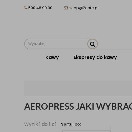
500 48 90 90
sklep@2cafe.pl
Kawy
Ekspresy do kawy
AEROPRESS JAKI WYBRA
Wynik 1 do 1 z 1
Sortuj po: