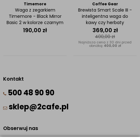
Timemore
Coffee Gear
Waga z zegarkiem
Brewista Smart Scale III -
Timemore - Black Mirror
inteligentna waga do
Basic 2 w kolorze czarnym
kawy czy herbaty
190,00
zł
369,00
zł
400,00
zł
Najniższa cena z 30 dni przed
obniżką:
400,00 zł
Kontakt
500 48 90 90
sklep@2cafe.pl
Obserwuj nas