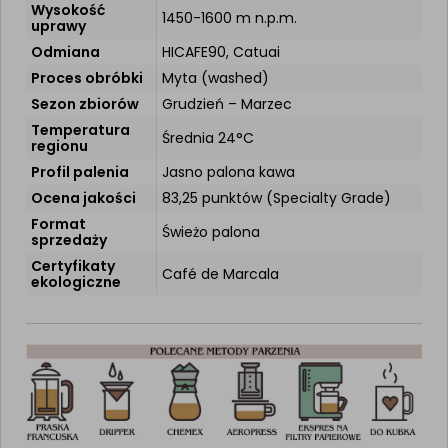
Wysokość
1450-1600 m n.p.m.
uprawy
Odmiana
HICAFE90, Catuai
Proces obróbki
Myta (washed)
Sezon zbiorów
Grudzień – Marzec
Temperatura
Średnia 24°C
regionu
Profil palenia
Jasno palona kawa
Ocena jakości
83,25 punktów (Specialty Grade)
Format
Świeżo palona
sprzedaży
Certyfikaty
Café de Marcala
ekologiczne