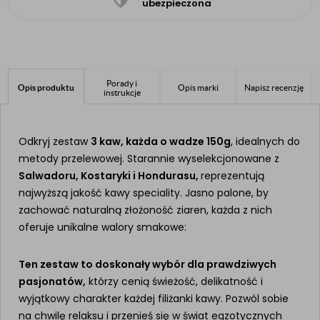
ubezpieczona
Porady i
Opis produktu
Opis marki
Napisz recenzję
instrukcje
Odkryj zestaw
3 kaw, każda o wadze 150g
, idealnych do
metody przelewowej. Starannie wyselekcjonowane z
Salwadoru, Kostaryki i Hondurasu,
reprezentują
najwyższą jakość kawy speciality. Jasno palone, by
zachować naturalną złożoność ziaren, każda z nich
oferuje unikalne walory smakowe:
Ten zestaw to doskonały wybór dla prawdziwych
pasjonatów,
którzy cenią świeżość, delikatność i
wyjątkowy charakter każdej filiżanki kawy. Pozwól sobie
na chwilę relaksu i przenieś się w świat egzotycznych