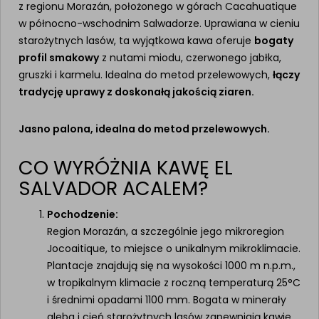
z regionu Morazán, położonego w górach Cacahuatique
w północno-wschodnim Salwadorze. Uprawiana w cieniu
starożytnych lasów, ta wyjątkowa kawa oferuje
bogaty
profil smakowy
z nutami miodu, czerwonego jabłka,
gruszki i karmelu. Idealna do metod przelewowych,
łączy
tradycję uprawy z doskonałą jakością ziaren.
Jasno palona, idealna do metod przelewowych.
CO WYRÓŻNIA KAWĘ EL
SALVADOR ACALEM?
Pochodzenie:
Region Morazán, a szczególnie jego mikroregion
Jocoaitique, to miejsce o unikalnym mikroklimacie.
Plantacje znajdują się na wysokości 1000 m n.p.m.,
w tropikalnym klimacie z roczną temperaturą 25°C
i średnimi opadami 1100 mm. Bogata w minerały
gleba i cień starożytnych lasów zapewniają kawie