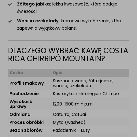
Żółtego jabłka:
lekka kwasowość, która dodaje
świeżości.
Wanilii i czekolady:
kremowe wykończenie, które
zapewnia wyjątkowy balans.
DLACZEGO WYBRAĆ KAWĘ COSTA
RICA CHIRRIPÓ MOUNTAIN?
Cecha
Opis
Suszone owoce, żółte jabłko,
Profil smakowy
wanilia, czekolada
Pochodzenie
Kostaryka, mikroregion Chirripó
Wysokość
1200-1500 m n.p.m.
uprawy
Odmiana
Caturra, Catuai
Proces obróbki
Myta (washed)
Sezon zbiorów
Październik – Luty