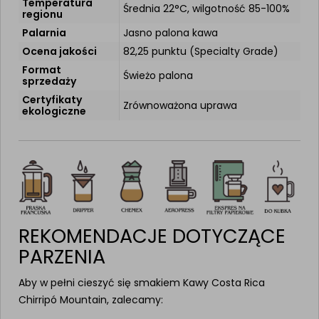
Temperatura
Średnia 22°C, wilgotność 85-100%
regionu
Palarnia
Jasno palona kawa
Ocena jakości
82,25 punktu (Specialty Grade)
Format
Świeżo palona
sprzedaży
Certyfikaty
Zrównoważona uprawa
ekologiczne
REKOMENDACJE DOTYCZĄCE
PARZENIA
Aby w pełni cieszyć się smakiem Kawy Costa Rica
Chirripó Mountain, zalecamy: