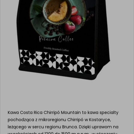
Kawa Costa Rica Chirripó Mountain to kawa specialty
pochodząca z mikroregionu Chirripó w Kostaryce,
leżącego w sercu regionu Brunca. Dzięki uprawom na
wysokościach od 1200 do 1500 m n.p.m., w otoczeniu