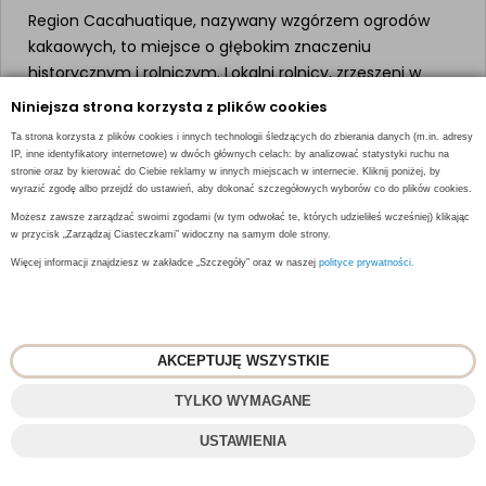
Region Cacahuatique, nazywany wzgórzem ogrodów
kakaowych, to miejsce o głębokim znaczeniu
historycznym i rolniczym. Lokalni rolnicy, zrzeszeni w
kooperatywie ACALEM, od 2011 roku dbają o najwyższą
Niniejsza strona korzysta z plików cookies
jakość upraw, wykorzystując podejście BLUE HARVEST,
Ta strona korzysta z plików cookies i innych technologii śledzących do zbierania danych (m.in. adresy
które koncentruje się na zrównoważonym zarządzaniu
IP, inne identyfikatory internetowe) w dwóch głównych celach: by analizować statystyki ruchu na
stronie oraz by kierować do Ciebie reklamy w innych miejscach w internecie. Kliknij poniżej, by
wodą, poprawie jakości gleby i ochronie krajobrazu.
wyrazić zgodę albo przejdź do ustawień, aby dokonać szczegółowych wyborów co do plików cookies.
Możesz zawsze zarządzać swoimi zgodami (w tym odwołać te, których udzieliłeś wcześniej) klikając
w przycisk „Zarządzaj Ciasteczkami” widoczny na samym dole strony.
Więcej informacji znajdziesz w zakładce „Szczegóły” oraz w naszej
polityce prywatności.
AKCEPTUJĘ WSZYSTKIE
TYLKO WYMAGANE
USTAWIENIA