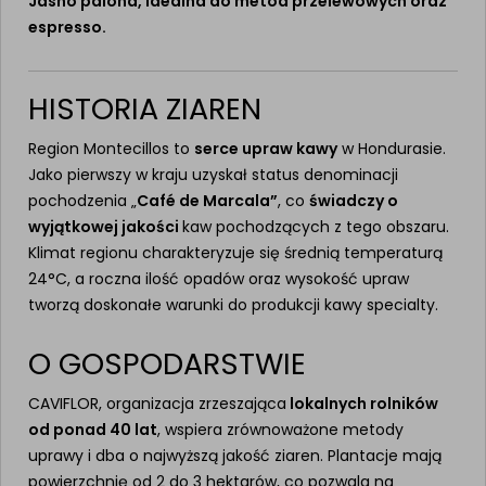
Jasno palona, idealna do metod przelewowych oraz
espresso.
HISTORIA ZIAREN
Region Montecillos to
serce upraw kawy
w Hondurasie.
Jako pierwszy w kraju uzyskał status denominacji
pochodzenia „
Café de Marcala”
, co
świadczy o
wyjątkowej jakości
kaw pochodzących z tego obszaru.
Klimat regionu charakteryzuje się średnią temperaturą
24°C, a roczna ilość opadów oraz wysokość upraw
tworzą doskonałe warunki do produkcji kawy specialty.
O GOSPODARSTWIE
CAVIFLOR, organizacja zrzeszająca
lokalnych rolników
od ponad 40 lat
, wspiera zrównoważone metody
uprawy i dba o najwyższą jakość ziaren. Plantacje mają
powierzchnię od 2 do 3 hektarów, co pozwala na