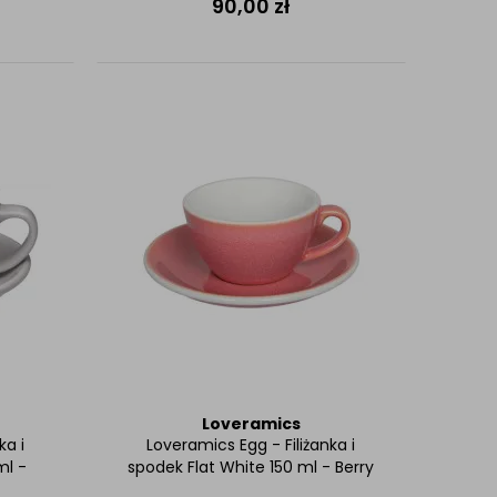
90,00
zł
Loveramics
ka i
Loveramics Egg - Filiżanka i
ml -
spodek Flat White 150 ml - Berry