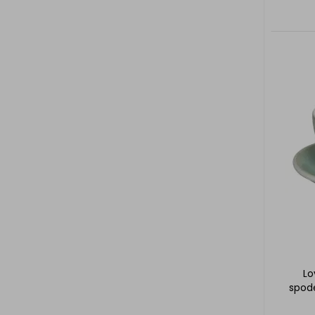
Lo
spode