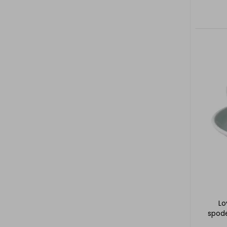
Lo
spode