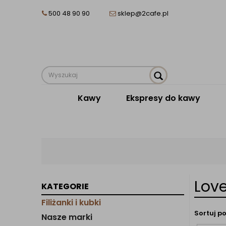
500 48 90 90
sklep@2cafe.pl
Kawy
Ekspresy do kawy
Lov
KATEGORIE
Filiżanki i kubki
Sortuj po
Nasze marki