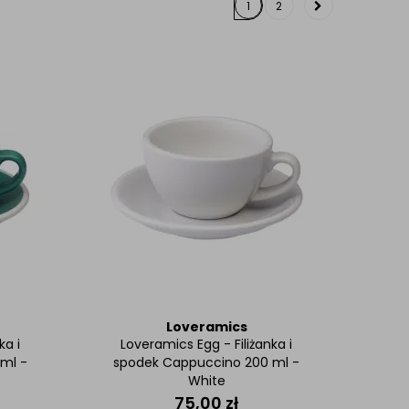
1
2
Loveramics
ka i
Loveramics Egg - Filiżanka i
ml -
spodek Cappuccino 200 ml -
White
75,00
zł