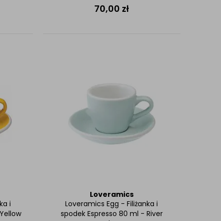
70,00
zł
Loveramics
ka i
Loveramics Egg - Filiżanka i
 Yellow
spodek Espresso 80 ml - River