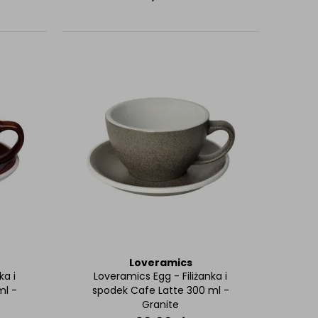
Loveramics
ka i
Loveramics Egg - Filiżanka i
ml -
spodek Cafe Latte 300 ml -
Granite