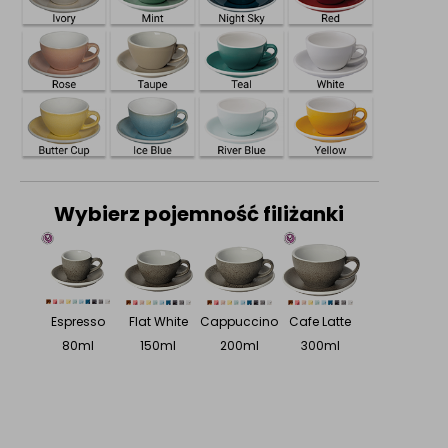
Wybierz pojemność filiżanki
Espresso
Flat White
Cappuccino
Cafe Latte
80ml
150ml
200ml
300ml