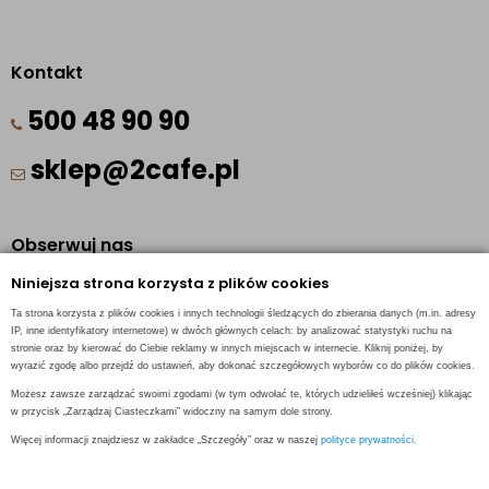
Kontakt
500 48 90 90
sklep@2cafe.pl
Obserwuj nas
Niniejsza strona korzysta z plików cookies
Facebook
Ta strona korzysta z plików cookies i innych technologii śledzących do zbierania danych (m.in. adresy
Pinterest
IP, inne identyfikatory internetowe) w dwóch głównych celach: by analizować statystyki ruchu na
stronie oraz by kierować do Ciebie reklamy w innych miejscach w internecie. Kliknij poniżej, by
Instagram
wyrazić zgodę albo przejdź do ustawień, aby dokonać szczegółowych wyborów co do plików cookies.
Możesz zawsze zarządzać swoimi zgodami (w tym odwołać te, których udzieliłeś wcześniej) klikając
w przycisk „Zarządzaj Ciasteczkami” widoczny na samym dole strony.
Więcej informacji znajdziesz w zakładce „Szczegóły” oraz w naszej
polityce prywatności.
INFORMACJE KONTAKTOWE