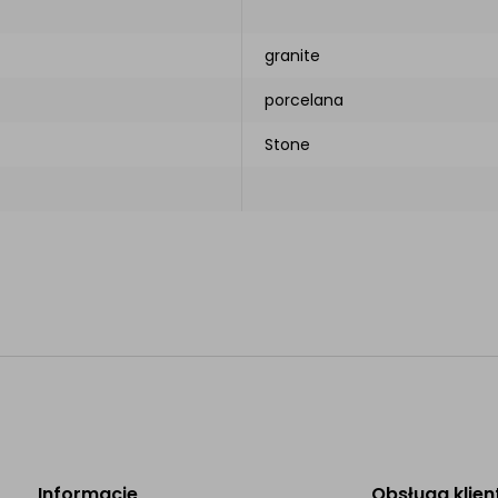
granite
porcelana
Stone
Informacje
Obsługa klien