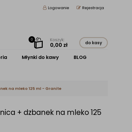
Logowanie
Rejestracja
0
Koszyk:
do kasy
0,00
zł
ria
Młynki do kawy
BLOG
nek na mleko 125 ml - Granite
rnica + dzbanek na mleko 125