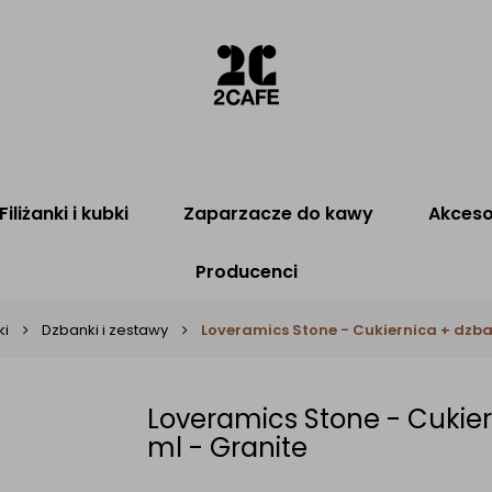
Filiżanki i kubki
Zaparzacze do kawy
Akceso
Producenci
ki
Dzbanki i zestawy
Loveramics Stone - Cukiernica + dzba
Loveramics Stone - Cukie
ml - Granite