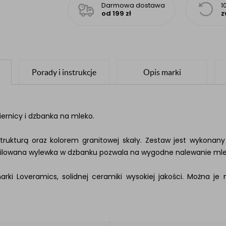
Darmowa dostawa
1
od 199 zł
z
Porady i instrukcje
Opis marki
iernicy i dzbanka na mleko.
rukturą oraz kolorem granitowej skały. Zestaw jest wykonany 
filowana wylewka w dzbanku pozwala na wygodne nalewanie ml
rki Loveramics, solidnej ceramiki wysokiej jakości. Można