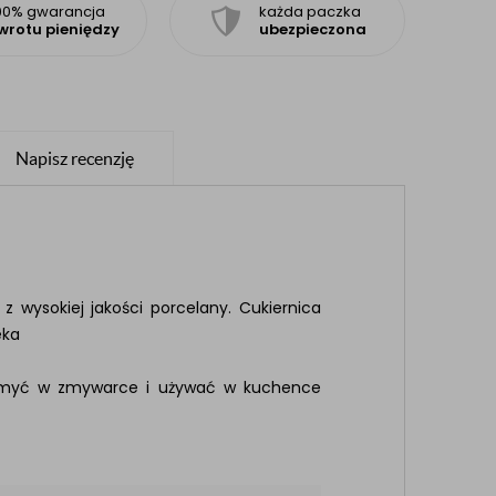
00% gwarancja
każda paczka
wrotu pieniędzy
ubezpieczona
Napisz recenzję
z wysokiej jakości porcelany. Cukiernica
eka
 je myć w zmywarce i używać w kuchence