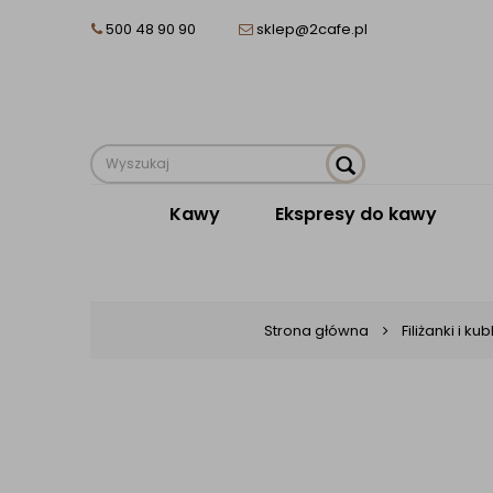
500 48 90 90
sklep@2cafe.pl
Kawy
Ekspresy do kawy
Strona główna
Filiżanki i kub