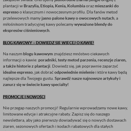
plantacji w
Brazylia, Etiopia, Kenia, Kolumbia
oraz
mieszanki do
espresso
o klasycznym i nowoczesnym profilu. Dla fanów metod
przelewowych mamy
jasno palone kawy o owocowych nutach
, a
miłośnikom tradycyjnej kawy polecamy
wyważone blendy do
ekspresów ciśnieniowych
.
BLOG KAWOWY – DOWIEDZ SIĘ WIĘCEJ O KAWIE!
Na naszym
blogu kawowym
znajdziesz mnóstwo ciekawych
informacji o kawie:
poradniki, testy metod parzenia, recenzje ziaren,
a także historie z plantacji
. Dowiedz się, jak poprawnie zaparzyć
idealne espresso
, jak dobrać
odpowiednie mielenie
i które kawy będą
najlepsze dla Twojego gustu.
Sprawdź nasze najnowsze artykuły i
zanurz się w świecie kawy specialty!
PROMOCJE I NOWOŚCI
Nie przegap naszych promocji! Regularnie wprowadzamy nowe kawy,
limitowane edycje i atrakcyjne rabaty. Zapisz się do naszego
newslettera, aby jako pierwszy dowiadywać się o nowych dostawach
ziaren, sezonowych ofertach i kodach rabatowych dla stałych