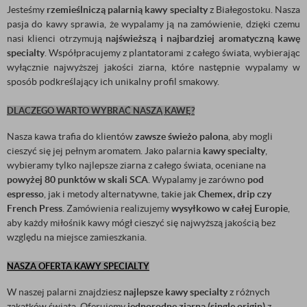
Jesteśmy
rzemieślniczą palarnią kawy specialty
z Białegostoku. Nasza
pasja do kawy sprawia, że wypalamy ją na zamówienie, dzięki czemu
nasi klienci otrzymują
najświeższą i najbardziej aromatyczną kawę
specialty
. Współpracujemy z plantatorami z całego świata, wybierając
wyłącznie najwyższej jakości ziarna, które następnie wypalamy w
sposób podkreślający ich unikalny profil smakowy.
DLACZEGO WARTO WYBRAĆ NASZĄ KAWĘ?
Nasza kawa trafia do klientów
zawsze świeżo palona
, aby mogli
cieszyć się jej pełnym aromatem. Jako palarnia
kawy specialty
,
wybieramy tylko najlepsze ziarna z całego świata, oceniane na
powyżej 80 punktów w skali SCA
. Wypalamy je zarówno
pod
espresso
, jak i metody alternatywne, takie jak
Chemex, drip czy
French Press
. Zamówienia realizujemy
wysyłkowo w całej Europie
,
aby każdy miłośnik kawy mógł cieszyć się najwyższą jakością bez
względu na miejsce zamieszkania.
NASZA OFERTA KAWY SPECIALTY
W naszej palarni znajdziesz
najlepsze kawy specialty
z różnych
zakątków świata. Oferujemy
jednorodne ziarna (single origin)
z