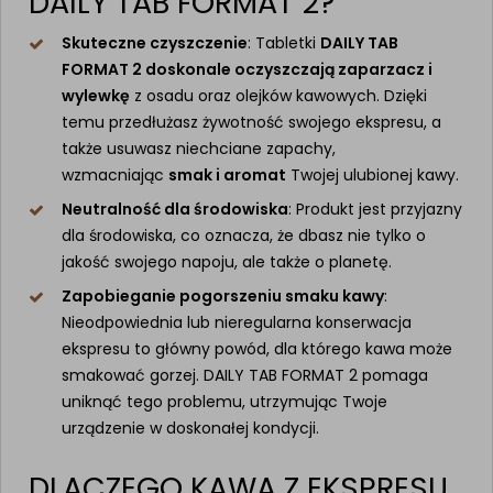
DAILY TAB FORMAT 2?
Skuteczne czyszczenie
: Tabletki
DAILY TAB
FORMAT 2 doskonale oczyszczają zaparzacz i
wylewkę
z osadu oraz olejków kawowych. Dzięki
temu przedłużasz żywotność swojego ekspresu, a
także usuwasz niechciane zapachy,
wzmacniając
smak i aromat
Twojej ulubionej kawy.
Neutralność dla środowiska
: Produkt jest przyjazny
dla środowiska, co oznacza, że dbasz nie tylko o
jakość swojego napoju, ale także o planetę.
Zapobieganie pogorszeniu smaku kawy
:
Nieodpowiednia lub nieregularna konserwacja
ekspresu to główny powód, dla którego kawa może
smakować gorzej. DAILY TAB FORMAT 2 pomaga
uniknąć tego problemu, utrzymując Twoje
urządzenie w doskonałej kondycji.
DLACZEGO KAWA Z EKSPRESU